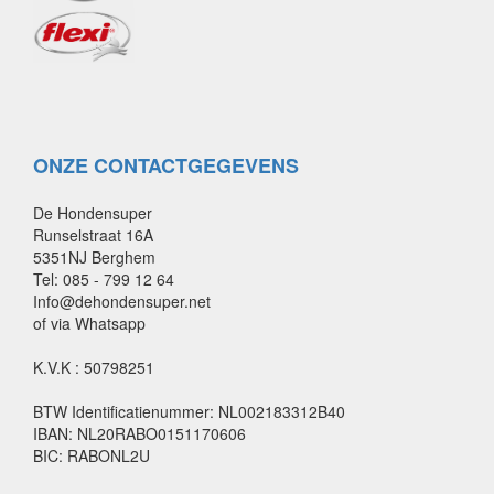
ONZE CONTACTGEGEVENS
De Hondensuper
Runselstraat 16A
5351NJ Berghem
Tel: 085 - 799 12 64
Info@dehondensuper.net
of via Whatsapp
K.V.K : 50798251
BTW Identificatienummer: NL002183312B40
IBAN: NL20RABO0151170606
BIC: RABONL2U