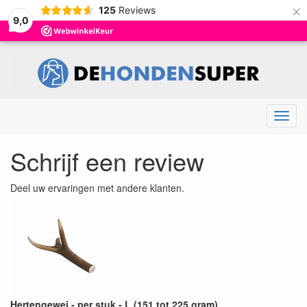
×
125
Reviews
9,0
Menu
Schrijf een review
Deel uw ervaringen met andere klanten.
Hertengewei - per stuk - L (151 tot 225 gram)