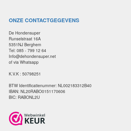
ONZE CONTACTGEGEVENS
De Hondensuper
Runselstraat 16A
5351NJ Berghem
Tel: 085 - 799 12 64
Info@dehondensuper.net
of via Whatsapp
K.V.K : 50798251
BTW Identificatienummer: NL002183312B40
IBAN: NL20RABO0151170606
BIC: RABONL2U