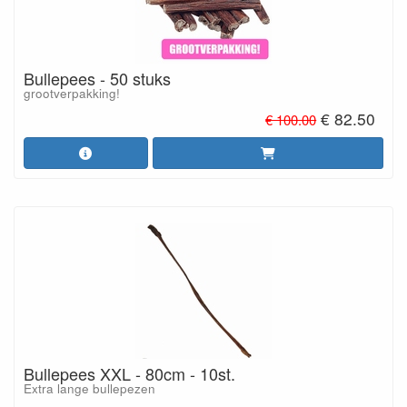
Bestel nu jouw favoriete bullepezen
Trakteer jouw hond op de lekkerste en gezondste bullepezen.
Bekijk ons uitgebreide assortiment, profiteer van onze scherpe
prijzen en plaats vandaag nog je bestelling.
Bullepees - 50 stuks
grootverpakking!
€ 82.50
€ 100.00
Bullepees XXL - 80cm - 10st.
Extra lange bullepezen