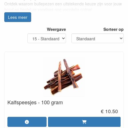
Ontdek waarom bullepezen een uitstekende keuze zijn voor jouw
hond en bestel ze vandaag nog voordelig online!
Lees meer
Waarom bullepezen een gezonde snack zijn
Weergave
Sorteer op
Bullepezen zijn niet alleen een lekkere traktatie voor honden,
maar bieden ook verschillende gezondheidsvoordelen:
Natuurlijke tandverzorging: Door op de bullepees te kauwen,
worden tandplak en tandsteen op natuurlijke wijze verwijderd. Dit
draagt bij aan een gezond gebit.
Langdurig kauwplezier: Bullepezen zijn stevig en taai, waardoor
honden er lang op kunnen kauwen. Dit houdt ze lekker bezig en
voorkomt verveling.
Rijk aan eiwitten: Bullepezen zijn gemaakt van hoogwaardig
rundvlees en bevatten veel eiwitten. Deze eiwitten dragen bij aan
de spieropbouw en algehele gezondheid van je hond.
Kalfspeesjes - 100 gram
€ 10.50
Ons uitgebreide assortiment bullepezen
In onze webwinkel vind je een breed scala aan bullepezen, zodat
er voor elke hond wel een geschikte maat en variant is.