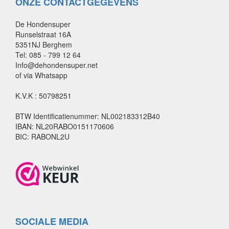
ONZE CONTACTGEGEVENS
De Hondensuper
Runselstraat 16A
5351NJ Berghem
Tel: 085 - 799 12 64
Info@dehondensuper.net
of via Whatsapp
K.V.K : 50798251
BTW Identificatienummer: NL002183312B40
IBAN: NL20RABO0151170606
BIC: RABONL2U
SOCIALE MEDIA