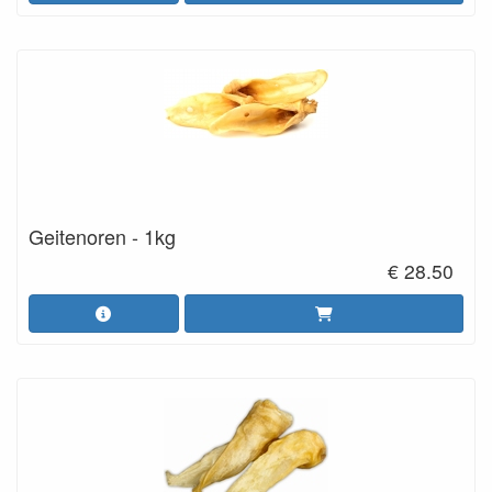
immuunsysteem en de vermindering van ontstekingen.
Lamsproducten zijn bovendien een natuurlijke bron van
belangrijke vitamines en mineralen, zoals vitamine B12, ijzer en
zink.
Vitamine B12 is essentieel voor de aanmaak van rode bloedcellen
en een goede hersenfunctie, terwijl ijzer en zink bijdragen aan
een sterk immuunsysteem en een gezonde groei.
Onze lamsnacks zijn verkrijgbaar in verschillende
vormen, waaronder gedroogde lamspens,
Geitenoren - 1kg
lamsluchtpijp en lamsoren, zodat u altijd een geschikte
€ 28.50
traktatie voor uw hond kunt vinden.
Elk product is zorgvuldig geselecteerd en vrij van kunstmatige
toevoegingen, conserveringsmiddelen en granen, wat zorgt voor
een pure en natuurlijke snackervaring.
Kies voor lamsproducten als hondensnack en geef uw hond een
gezonde, smakelijke beloning die zowel u als uw hond zullen
waarderen.
Bezoek onze webwinkel en ontdek het volledige assortiment
lamsnacks voor een blije, gezonde hond.