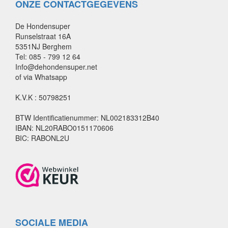
ONZE CONTACTGEGEVENS
De Hondensuper
Runselstraat 16A
5351NJ Berghem
Tel: 085 - 799 12 64
Info@dehondensuper.net
of via Whatsapp
K.V.K : 50798251
BTW Identificatienummer: NL002183312B40
IBAN: NL20RABO0151170606
BIC: RABONL2U
SOCIALE MEDIA