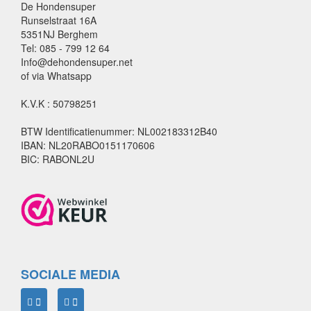
De Hondensuper
Runselstraat 16A
5351NJ Berghem
Tel: 085 - 799 12 64
Info@dehondensuper.net
of via Whatsapp
K.V.K : 50798251
BTW Identificatienummer: NL002183312B40
IBAN: NL20RABO0151170606
BIC: RABONL2U
SOCIALE MEDIA