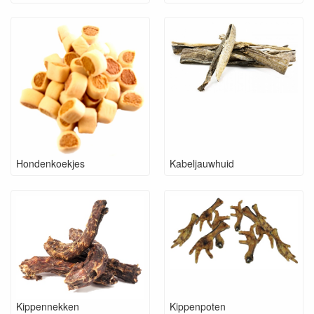
grotere rassen misschien liever iets groters willen om op te
knabbelen.
De juiste snack wordt dus mede bepaald door de grootte van de
hond.
Zorg wel altijd voor voldoende drinkwater bij het geven van een
kauwsnack.
Zoekt u liever per diersoort naar uw favoriete snack? klik
dan hier!
Hondenkoekjes
Kabeljauwhuid
Kippennekken
Kippenpoten