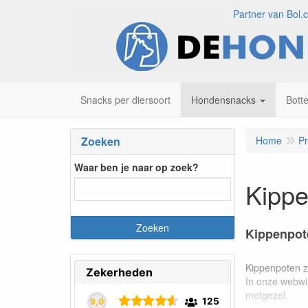
Partner van Bol.
Snacks per diersoort
Hondensnacks
Bott
Zoeken
Home
P
Waar ben je naar op zoek?
Kipp
Kippenpote
Kippenpoten zi
In onze webwi
metgezel.