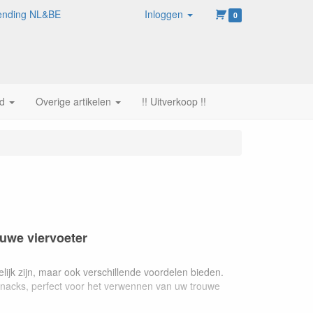
rzending NL&BE
Inloggen
0
d
Overige artikelen
!! Uitverkoop !!
uwe viervoeter
ijk zijn, maar ook verschillende voordelen bieden.
snacks, perfect voor het verwennen van uw trouwe