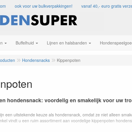
com
ook voor uw bulkverpakkingen!
vanaf 40,- euro gratis ve
en
Buffelhuid
Lijnen en halsbanden
Hondenspeelgoe
roducten
Hondensnacks
Kippenpoten
enpoten
n hondensnack: voordelig en smakelijk voor uw tro
jn een uitstekende keuze als hondensnack, omdat ze niet alleen smakel
nkel vindt u een ruim assortiment aan voordelige kippenpoten honden