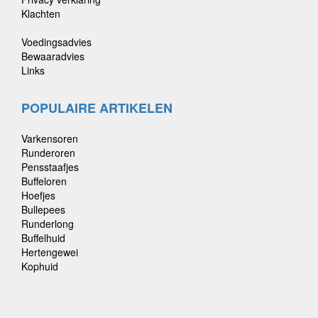
Klachten
Voedingsadvies
Bewaaradvies
Links
POPULAIRE ARTIKELEN
Varkensoren
Runderoren
Pensstaafjes
Buffeloren
Hoefjes
Bullepees
Runderlong
Buffelhuid
Hertengewei
Kophuid