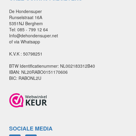
De Hondensuper
Runselstraat 16A
5351NJ Berghem
Tel: 085 - 799 12 64
Info@dehondensuper.net
of via Whatsapp
K.V.K : 50798251
BTW Identificatienummer: NL002183312B40
IBAN: NL20RABO0151170606
BIC: RABONL2U
SOCIALE MEDIA