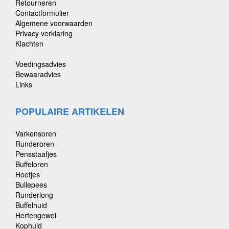
Retourneren
Contactformulier
Algemene voorwaarden
Privacy verklaring
Klachten
Voedingsadvies
Bewaaradvies
Links
POPULAIRE ARTIKELEN
Varkensoren
Runderoren
Pensstaafjes
Buffeloren
Hoefjes
Bullepees
Runderlong
Buffelhuid
Hertengewei
Kophuid