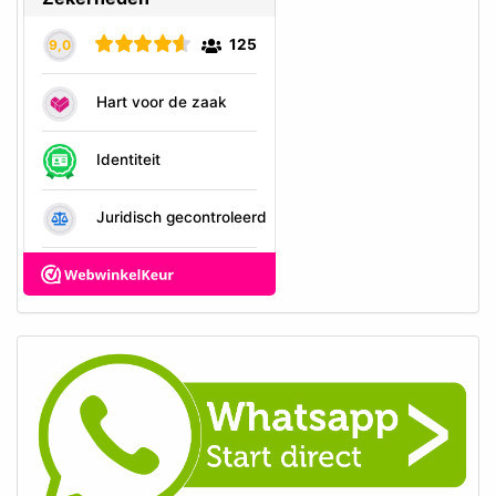
Bij De Hondensuper.net kunt u kiezen uit twee verpakkingsopties
voor runderoren: een verpakking van 25 stuks of een
grootverpakking van 100 stuks.
De verpakkingen van 25 stuks zijn ideaal als u uw hond af en toe
wilt trakteren op een runderoor of als u eerst wilt proberen of uw
hond ze lekker vindt.
Heeft u echter meerdere honden of wilt u extra voordelig uit zijn?
Dan is de grootverpakking van 100 stuks de perfecte keuze.
Hiermee bent u niet alleen voordeliger uit, maar heeft u ook altijd
een voorraad van deze heerlijke hondensnack in huis.
Een Natuurlijk Kauwplezier met Runderoortjes
Runderoren voor honden zijn volledig natuurlijk, afkomstig van
runderen, en zijn een heerlijke snack voor uw trouwe viervoeter.
Omdat runderoortjes zijn gedroogd zonder toevoegingen,
behouden ze hun natuurlijke smaak en geur.
Honden zijn dol op de geur van gedroogde koeienoren, en het
knapperige kauwen zorgt voor een bevredigende ervaring.
Trakteer uw hond vandaag nog op deze heerlijke koeienoren en
geef hem een gezonde, smakelijke snack waar hij dol op zal zijn.
Bestel nu eenvoudig uw runderoortjes bij De Hondensuper.net en