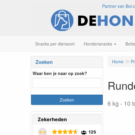
Partner van Bol.
Snacks per diersoort
Hondensnacks
Bott
Zoeken
Home
P
Waar ben je naar op zoek?
Runde
6 kg
10 t