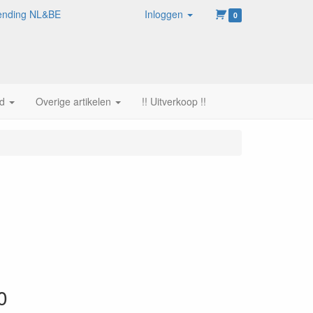
rzending NL&BE
Inloggen
0
d
Overige artikelen
!! Uitverkoop !!
0