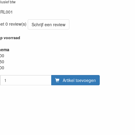
clusief btw
:
RL001
et 0 review(s)
Schrijf een review
p voorraad
hema
.00
.50
.00
Artikel toevoegen