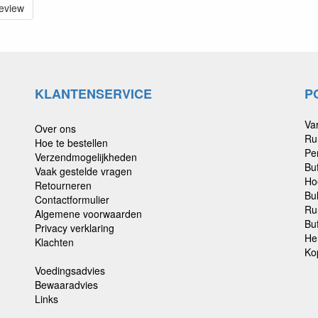
review
KLANTENSERVICE
P
Va
Over ons
Ru
Hoe te bestellen
Pe
Verzendmogelijkheden
Bu
Vaak gestelde vragen
Ho
Retourneren
Bu
Contactformulier
Ru
Algemene voorwaarden
Buf
Privacy verklaring
He
Klachten
Ko
Voedingsadvies
Bewaaradvies
Links