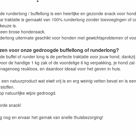
 runderlong / buffellong is een heerlijke en gezonde snack voor honde
jke traktatie is gemaakt van 100% runderlong zonder toevoegingen of 
keuze is.
 een brose hondensack.
derlong uitermate geschikt voor honden met gewichtsproblemen of vo
en voor onze gedroogde buffellong of runderlong?
 buffel of runder long is de perfecte traktatie voor jouw hond, dankzi
 voor de handige 1 kg zak of de voordelige 6 kg verpakking, je hond z
 nagenoeg reukloos, en daardoor ideaal voor het geven in huis.
 een natuurproduct wat eiwit vrij is en erg weinig vetten bevat en is e
stoffen.
op natuurlijke wijze gedroogd.
orde snack!
g nog en ervaar het gemak van snelle thuisbezorging!