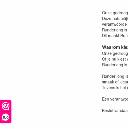
Onze gedroogde
Deze natuurli
verantwoorde 
Runderlong is
Dit maakt Run
Waarom kiez
Onze gedroogde
Of je nu kiest
Runderlong is
Runder long is
smaak of kleur
Tevens is het 
Een verantwo
Bestel vandaa
9,0