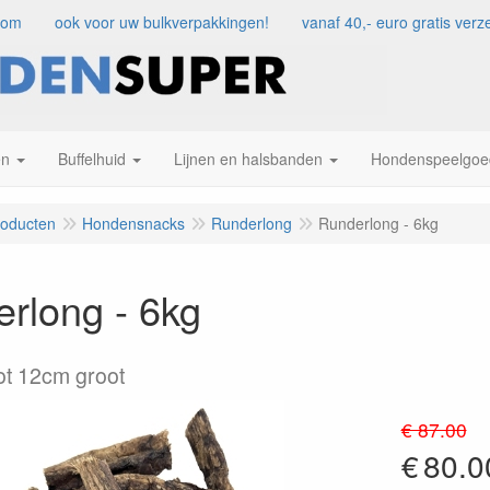
com
ook voor uw bulkverpakkingen!
vanaf 40,- euro gratis ve
en
Buffelhuid
Lijnen en halsbanden
Hondenspeelgoe
roducten
Hondensnacks
Runderlong
Runderlong - 6kg
rlong - 6kg
ot 12cm groot
€ 87.00
€
80.0