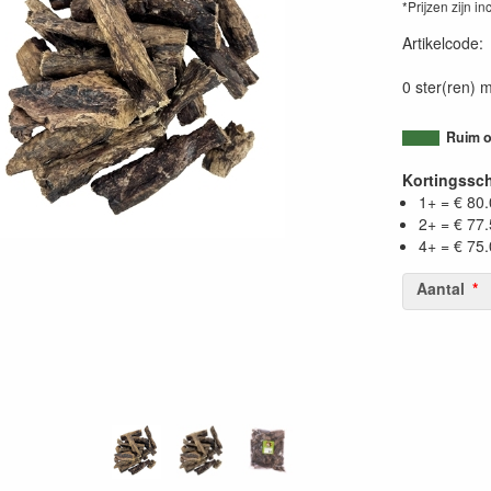
*Prijzen zijn in
Artikelcode
0 ster(ren) m
Ruim o
Kortingssc
1+ = € 80
2+ = € 77
4+ = € 75
Aantal