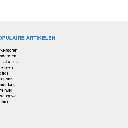
OPULAIRE ARTIKELEN
rkensoren
nderoren
nsstaafjes
ffeloren
efjes
llepees
nderlong
felhuid
rtengewei
phuid