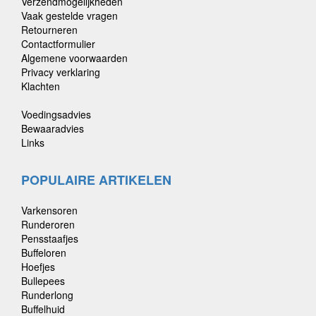
Verzendmogelijkheden
Vaak gestelde vragen
Retourneren
Contactformulier
Algemene voorwaarden
Privacy verklaring
Klachten
Voedingsadvies
Bewaaradvies
Links
POPULAIRE ARTIKELEN
Varkensoren
Runderoren
Pensstaafjes
Buffeloren
Hoefjes
Bullepees
Runderlong
Buffelhuid