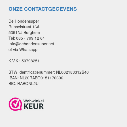
ONZE CONTACTGEGEVENS
De Hondensuper
Runselstraat 16A
5351NJ Berghem
Tel: 085 - 799 12 64
Info@dehondensuper.net
of via Whatsapp
K.V.K : 50798251
BTW Identificatienummer: NL002183312B40
IBAN: NL20RABO0151170606
BIC: RABONL2U