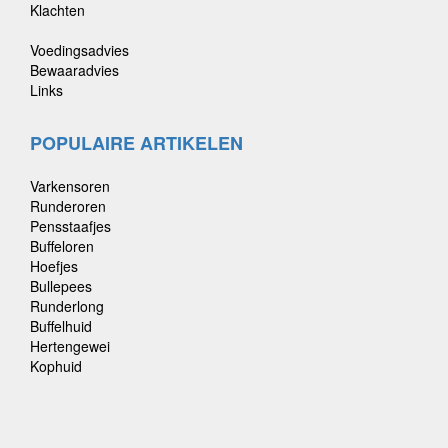
Klachten
Voedingsadvies
Bewaaradvies
Links
POPULAIRE ARTIKELEN
Varkensoren
Runderoren
Pensstaafjes
Buffeloren
Hoefjes
Bullepees
Runderlong
Buffelhuid
Hertengewei
Kophuid