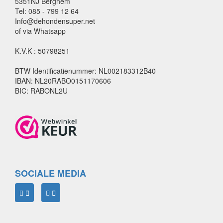
5351NJ Berghem
Tel: 085 - 799 12 64
Info@dehondensuper.net
of via Whatsapp
K.V.K : 50798251
BTW Identificatienummer: NL002183312B40
IBAN: NL20RABO0151170606
BIC: RABONL2U
SOCIALE MEDIA