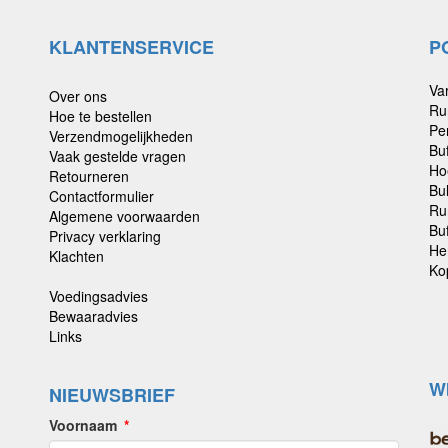
KLANTENSERVICE
P
Va
Over ons
Ru
Hoe te bestellen
Pe
Verzendmogelijkheden
Bu
Vaak gestelde vragen
Ho
Retourneren
Bu
Contactformulier
Ru
Algemene voorwaarden
Buf
Privacy verklaring
He
Klachten
Ko
Voedingsadvies
Bewaaradvies
Links
W
NIEUWSBRIEF
Voornaam