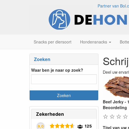
Partner van Bol.
Snacks per diersoort
Hondensnacks
Bott
Schri
Zoeken
Waar ben je naar op zoek?
Deel uw ervar
Beef Jerky - 
Beoordeling
☆
☆
☆
☆
Titel van uw 