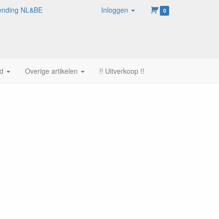
rzending NL&BE
Inloggen
0
d
Overige artikelen
!! Uitverkoop !!