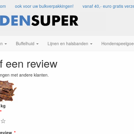
com
ook voor uw bulkverpakkingen!
vanaf 40,- euro gratis ve
en
Buffelhuid
Lijnen en halsbanden
Hondenspeelgoe
jf een review
ingen met andere klanten.
1kg
☆
review