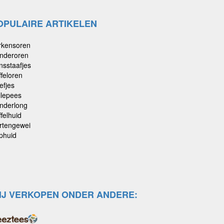
OPULAIRE ARTIKELEN
rkensoren
nderoren
nsstaafjes
ffeloren
efjes
llepees
nderlong
felhuid
rtengewei
phuid
IJ VERKOPEN ONDER ANDERE: