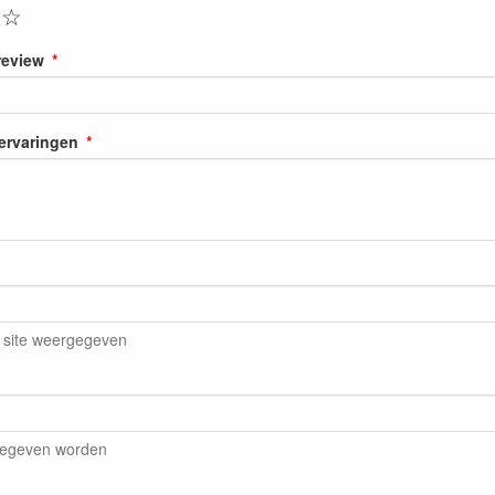
☆
review
 ervaringen
 site weergegeven
gegeven worden