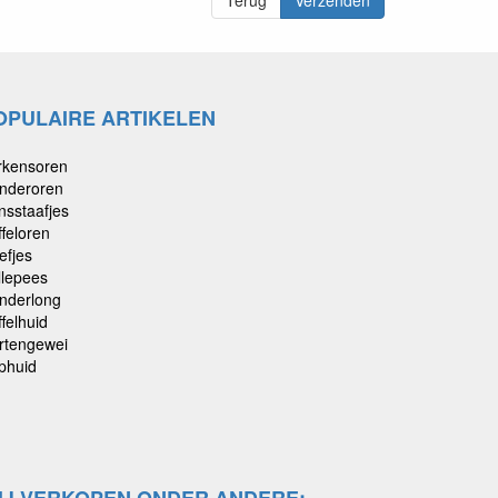
Terug
Verzenden
OPULAIRE ARTIKELEN
rkensoren
nderoren
nsstaafjes
ffeloren
efjes
llepees
nderlong
felhuid
rtengewei
phuid