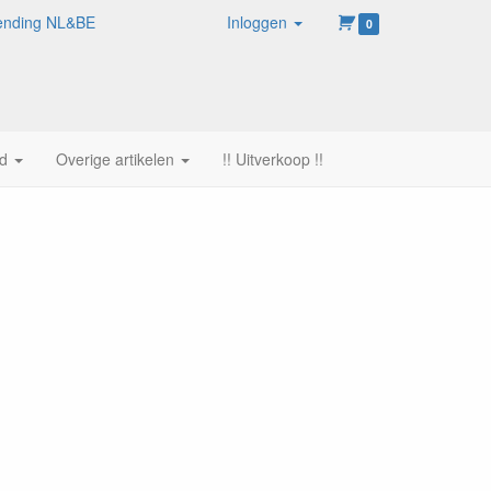
rzending NL&BE
Inloggen
0
d
Overige artikelen
!! Uitverkoop !!