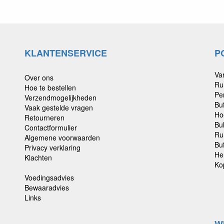
KLANTENSERVICE
P
Va
Over ons
Ru
Hoe te bestellen
Pe
Verzendmogelijkheden
Bu
Vaak gestelde vragen
Ho
Retourneren
Bu
Contactformulier
Ru
Algemene voorwaarden
Buf
Privacy verklaring
He
Klachten
Ko
Voedingsadvies
Bewaaradvies
Links