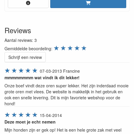
Reviews
Aantal reviews:
3
review.stars
☆
☆
☆
☆
☆
Gemiddelde beoordeling:
Schrijf een review
☆
☆
☆
☆
☆
07-03-2013
Francine
mmmmmmmm wat vindt ik dit lekker!
Onze boef vindt deze oren super lekker. Het zijn inderdaad mooie
grote oren met vlees. De website is makkelijk in het gebruik en
ook een snelle levering. Dit is mijn favoriete webshop voor de
hond!
☆
☆
☆
☆
☆
15-04-2014
Deze moet je echt nemen
Mijn honden zijn er gek op! Het is een hele grote zak met veel