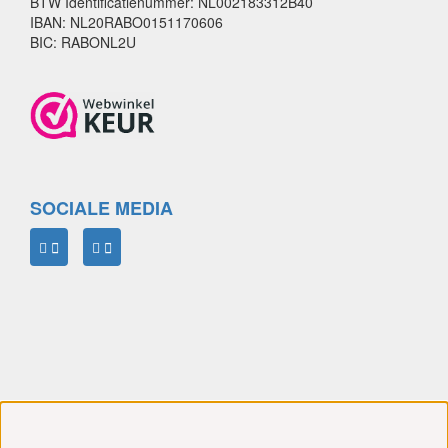
BTW Identificatienummer: NL002183312B40
IBAN: NL20RABO0151170606
BIC: RABONL2U
SOCIALE MEDIA