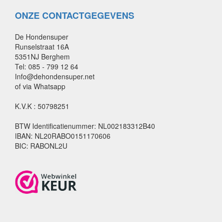
ONZE CONTACTGEGEVENS
De Hondensuper
Runselstraat 16A
5351NJ Berghem
Tel: 085 - 799 12 64
Info@dehondensuper.net
of via Whatsapp
K.V.K : 50798251
BTW Identificatienummer: NL002183312B40
IBAN: NL20RABO0151170606
BIC: RABONL2U