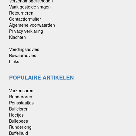
Verzendmogelijkheden
Vaak gestelde vragen
Retourneren
Contactformulier
Algemene voorwaarden
Privacy verklaring
Klachten
Voedingsadvies
Bewaaradvies
Links
POPULAIRE ARTIKELEN
Varkensoren
Runderoren
Pensstaafjes
Buffeloren
Hoefjes
Bullepees
Runderlong
Buffelhuid