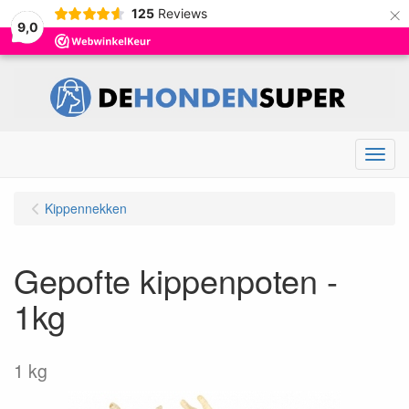
×
125
Reviews
9,0
Menu
Kippennekken
Gepofte kippenpoten -
1kg
1 kg