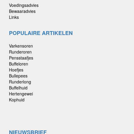
Voedingsadvies
Bewaaradvies
Links
POPULAIRE ARTIKELEN
Varkensoren
Runderoren
Pensstaafjes
Buffeloren
Hoefjes
Bullepees
Runderlong
Buffelhuid
Hertengewei
Kophuid
NIEUWSBRIEF