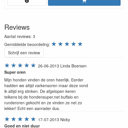
Reviews
Aantal reviews:
3
review.stars
☆
☆
☆
☆
☆
Gemiddelde beoordeling:
Schrijf een review
☆
☆
☆
☆
☆
26-06-2013
Linda Boersen
Super oren
Mijn honden vinden de oren heerlijk. Eerder
hadden we altijd varkensoren maar deze vond
ik altijd erg stinken. De afgelopen keren
telkens bij de hondensuper.net buffalo en
runderoren gekocht en ze vinden ze net zo
lekker! Echt een aanrader dus.
☆
☆
☆
☆
☆
17-07-2013
Nicky
Goed en niet duur