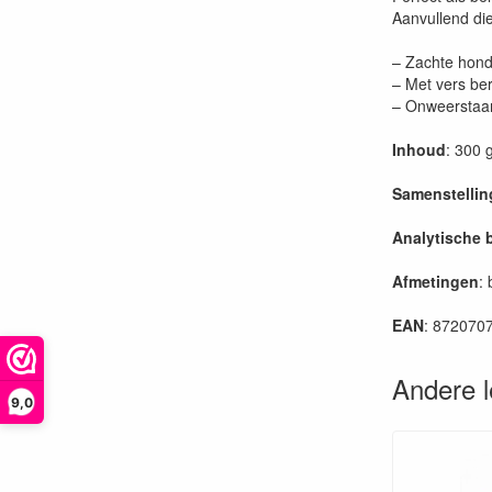
Aanvullend di
– Zachte hon
– Met vers ber
– Onweerstaa
Inhoud
: 300 
Samenstellin
Analytische 
Afmetingen
: 
EAN
: 872070
Andere 
9,0