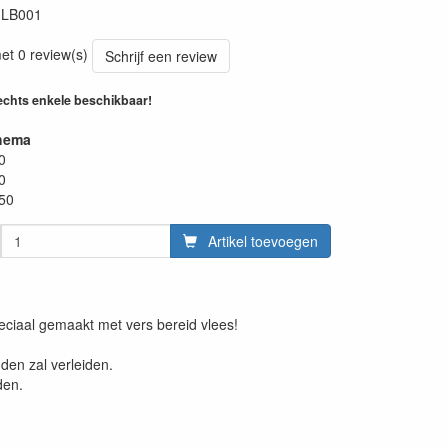
:
LB001
et 0 review(s)
Schrijf een review
echts enkele beschikbaar!
hema
0
0
.50
Artikel toevoegen
eciaal gemaakt met vers bereid vlees!
den zal verleiden.
den.