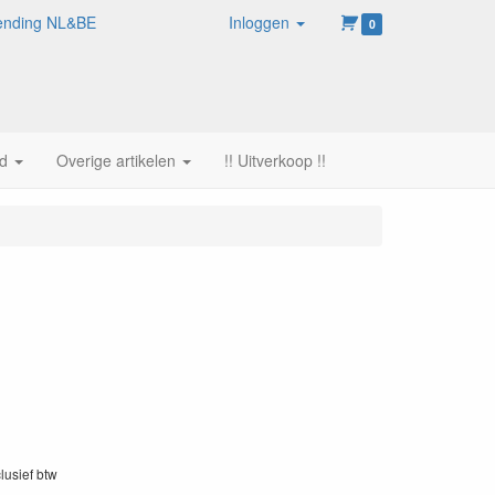
rzending NL&BE
Inloggen
0
d
Overige artikelen
!! Uitverkoop !!
clusief btw