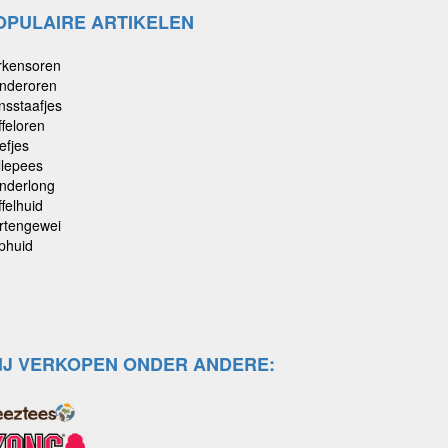
OPULAIRE ARTIKELEN
rkensoren
nderoren
nsstaafjes
ffeloren
efjes
llepees
nderlong
felhuid
rtengewei
phuid
IJ VERKOPEN ONDER ANDERE: