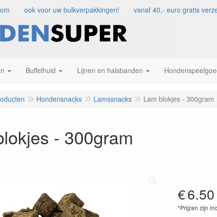
com
ook voor uw bulkverpakkingen!
vanaf 40,- euro gratis ve
en
Buffelhuid
Lijnen en halsbanden
Hondenspeelgoe
roducten
Hondensnacks
Lamssnacks
Lam blokjes - 300gram
lokjes - 300gram
€
6.50
*Prijzen zijn in