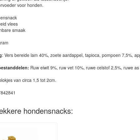
ervoeder voor honden.
densnack
eid vlees
nbare smaak
gram
g
: Vers bereide lam 40%, zoete aardappel, tapioca, pompoen 7,5%, app
bestanddelen:
Ruw eiwit 9%, ruw vet 10%, ruwe celstof 2,5%, ruwe as
blokjes van circa 1,5 tot 2cm.
7842841
lekkere hondensnacks: