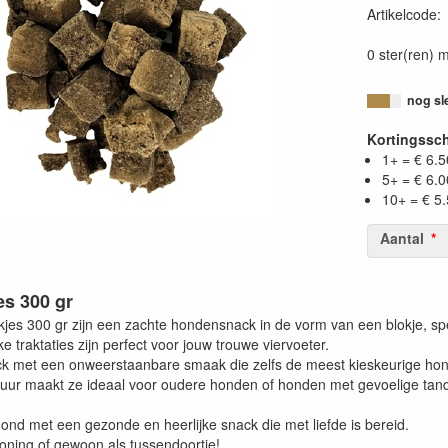
Artikelcode
0 ster(ren) m
nog sl
Kortingssc
1+ = € 6.5
5+ = € 6.0
10+ = € 5
Aantal
es 300 gr
jes 300 gr zijn een zachte hondensnack in de vorm van een blokje, sp
e traktaties zijn perfect voor jouw trouwe viervoeter.
ack met een onweerstaanbare smaak die zelfs de meest kieskeurige hon
tuur maakt ze ideaal voor oudere honden of honden met gevoelige tan
nd met een gezonde en heerlijke snack die met liefde is bereid.
loning of gewoon als tussendoortje!