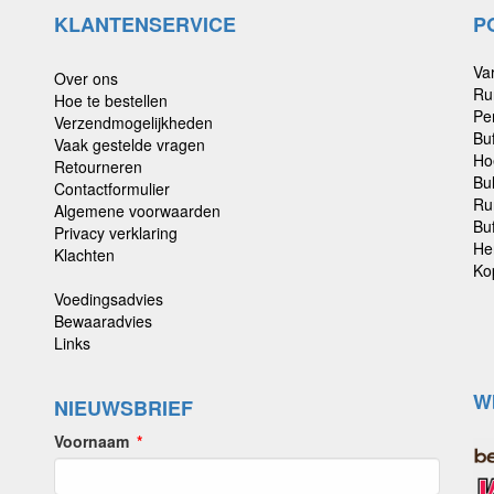
KLANTENSERVICE
P
Va
Over ons
Ru
Hoe te bestellen
Pe
Verzendmogelijkheden
Bu
Vaak gestelde vragen
Ho
Retourneren
Bu
Contactformulier
Ru
Algemene voorwaarden
Buf
Privacy verklaring
He
Klachten
Ko
Voedingsadvies
Bewaaradvies
Links
W
NIEUWSBRIEF
Voornaam