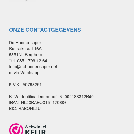
ONZE CONTACTGEGEVENS
De Hondensuper
Runselstraat 16A
5351NJ Berghem
Tel: 085 - 799 12 64
Info@dehondensuper.net
of via Whatsapp
K.V.K : 50798251
BTW Identificatienummer: NL002183312B40
IBAN: NL20RABO0151170606
BIC: RABONL2U