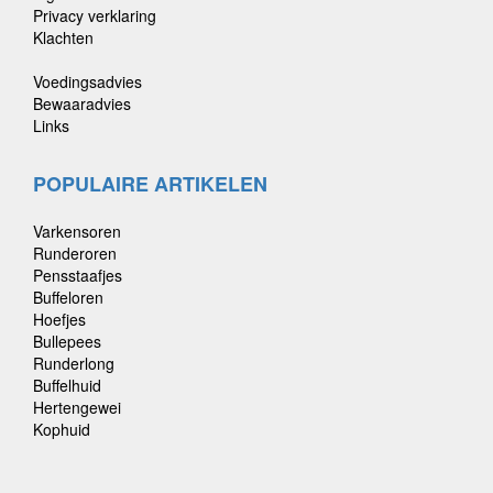
Privacy verklaring
Klachten
Voedingsadvies
Bewaaradvies
Links
POPULAIRE ARTIKELEN
Varkensoren
Runderoren
Pensstaafjes
Buffeloren
Hoefjes
Bullepees
Runderlong
Buffelhuid
Hertengewei
Kophuid