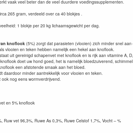
rkt vaak veel beter dan de veel duurdere voedingssupplementen.
rca 265 gram, verdeeld over ca 40 blokjes .
eelheid: 1 blokje per 20 kg lichaamsgewicht per dag.
van knoflook
(5%) zorgt dat parasieten (vlooien) zich minder snel aan
als vlooien en teken hebben namelijk een hekel aan knoflook.
staat uit gereinigd schapenvet met knoflook en is rijk aan vitamine A, 
 knoflook doet uw hond goed, het is namelijk bloedzuiverend, schimmel
knoflook een afstotende smaak aan het bloed.
t daardoor minder aantrekkelijk voor vlooien en teken.
t ook nog eens wormverdrijvend.
:
et en 5% knoflook
%, Ruw vet 96,3%, Ruwe As 0,3%, Ruwe Celstof 1,7%, Vocht – %