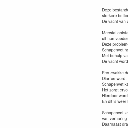
Deze bestandd
sterkere botte
De vacht van 
Meestal ontst
uit hun voedse
Deze probleme
Schapenvet he
Met behulp va
De vacht wordt
Een zwakke da
Diarree wordt 
Schapenvet ka
Het zorgt ervo
Hierdoor word
En dit is weer
Schapenvet zo
van verharing
Daarnaast dra