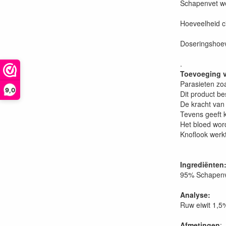
Schapenvet we
Hoeveelheid ci
Doseringshoev
.
Toevoeging 
Parasieten zo
9,0
Dit product be
De kracht van
Tevens geeft 
Het bloed word
Knoflook werk
Ingrediënten
95% Schapenv
Analyse:
Ruw eiwit 1,5
Afmetingen
: