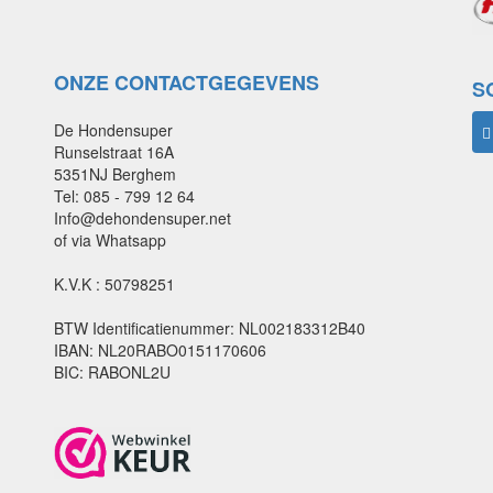
ONZE CONTACTGEGEVENS
S
De Hondensuper
Runselstraat 16A
5351NJ Berghem
Tel: 085 - 799 12 64
Info@dehondensuper.net
of via Whatsapp
K.V.K : 50798251
BTW Identificatienummer: NL002183312B40
IBAN: NL20RABO0151170606
BIC: RABONL2U