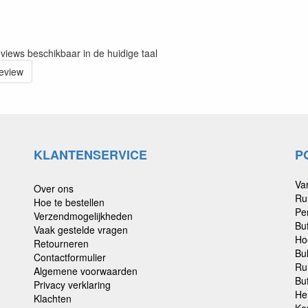
eviews beschikbaar in de huidige taal
review
KLANTENSERVICE
P
Va
Over ons
Ru
Hoe te bestellen
Pe
Verzendmogelijkheden
Bu
Vaak gestelde vragen
Ho
Retourneren
Bu
Contactformulier
Ru
Algemene voorwaarden
Buf
Privacy verklaring
He
Klachten
Ko