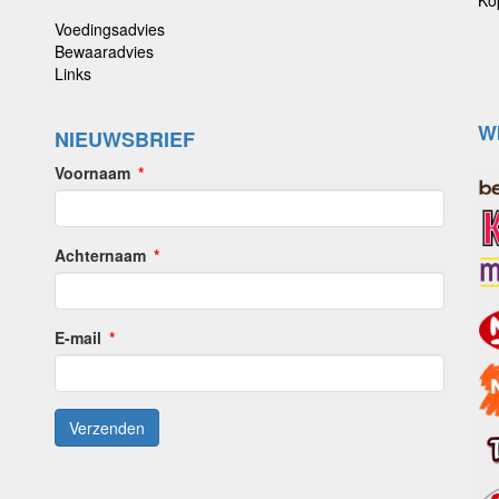
Voedingsadvies
Bewaaradvies
Links
W
NIEUWSBRIEF
Voornaam
Achternaam
E-mail