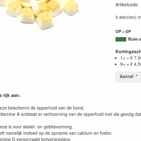
Artikelcode
0 ster(ren) m
OP = OP
Ruim o
Kortingssc
1+ = € 7.0
9+ = € 4.5
Aantal
 rijk aan:
Deze beschermt de opperhuid van de hond.
 vitamine A ontstaat er verhoorning van de opperhuid met als gevolg da
eze is voor skelet- en gebitsvorming.
ft namelijk invloed op de opname van calcium en fosfor.
amine D veroorzaakt botvergroeiing.