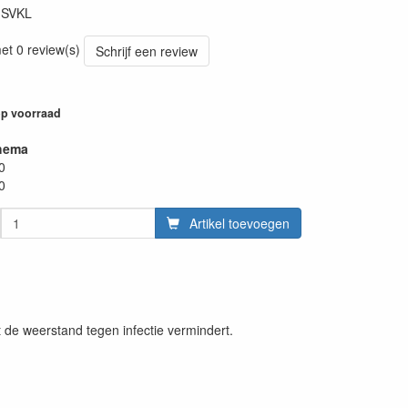
:
SVKL
et 0 review(s)
Schrijf een review
p voorraad
hema
0
0
Artikel toevoegen
t de weerstand tegen infectie vermindert.