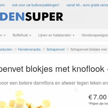
com
ook voor uw bulkverpakkingen!
vanaf 40,- euro gratis ve
en
Buffelhuid
Lijnen en halsbanden
Hondenspeelgoe
roducten
Hondensnacks
Schapenvet
Schapenvet blokjes met 
envet blokjes met knoflook 
voor een betere darmflora en afweer tegen teken en
€
7.00
*Prijzen zijn in