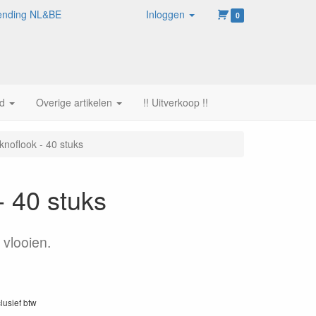
rzending NL&BE
Inloggen
0
d
Overige artikelen
!! Uitverkoop !!
knoflook - 40 stuks
- 40 stuks
 vlooien.
clusief btw