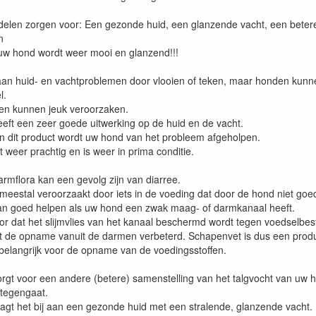
elen zorgen voor: Een gezonde huid, een glanzende vacht, een beter
n
uw hond wordt weer mooi en glanzend!!!
aan huid- en vachtproblemen door vlooien of teken, maar honden kunn
l.
n kunnen jeuk veroorzaken.
eft een zeer goede uitwerking op de huid en de vacht.
n dit product wordt uw hond van het probleem afgeholpen.
 weer prachtig en is weer in prima conditie.
rmflora kan een gevolg zijn van diarree.
meestal veroorzaakt door iets in de voeding dat door de hond niet goe
n goed helpen als uw hond een zwak maag- of darmkanaal heeft.
or dat het slijmvlies van het kanaal beschermd wordt tegen voedselbes
t de opname vanuit de darmen verbeterd. Schapenvet is dus een produ
 belangrijk voor de opname van de voedingsstoffen.
rgt voor een andere (betere) samenstelling van het talgvocht van uw h
 tegengaat.
agt het bij aan een gezonde huid met een stralende, glanzende vacht.