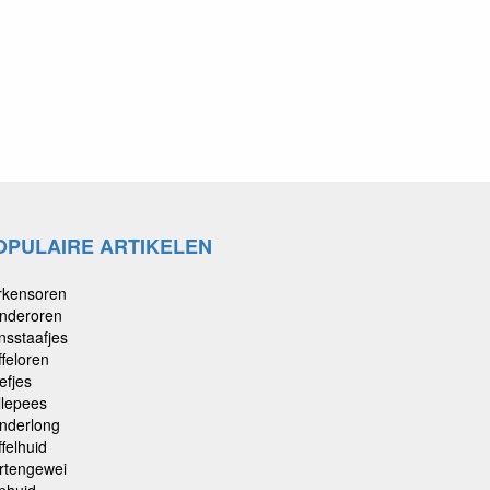
OPULAIRE ARTIKELEN
rkensoren
nderoren
nsstaafjes
ffeloren
efjes
llepees
nderlong
felhuid
rtengewei
phuid