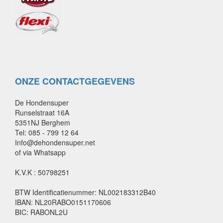
ONZE CONTACTGEGEVENS
De Hondensuper
Runselstraat 16A
5351NJ Berghem
Tel: 085 - 799 12 64
Info@dehondensuper.net
of via Whatsapp
K.V.K : 50798251
BTW Identificatienummer: NL002183312B40
IBAN: NL20RABO0151170606
BIC: RABONL2U