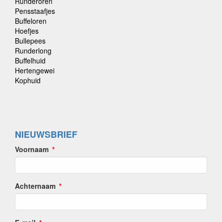
Runderoren
Pensstaafjes
Buffeloren
Hoefjes
Bullepees
Runderlong
Buffelhuid
Hertengewei
Kophuid
NIEUWSBRIEF
Voornaam
Achternaam