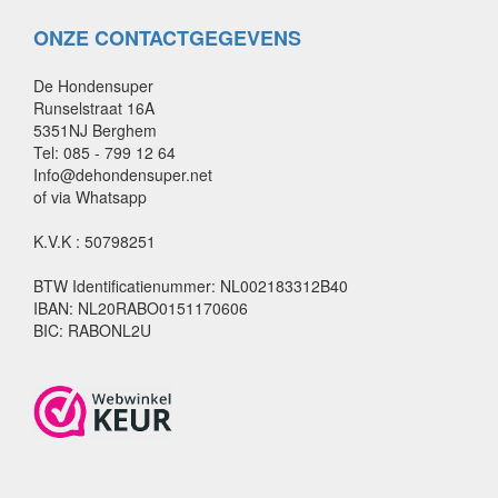
ONZE CONTACTGEGEVENS
De Hondensuper
Runselstraat 16A
5351NJ Berghem
Tel: 085 - 799 12 64
Info@dehondensuper.net
of via Whatsapp
K.V.K : 50798251
BTW Identificatienummer: NL002183312B40
IBAN: NL20RABO0151170606
BIC: RABONL2U