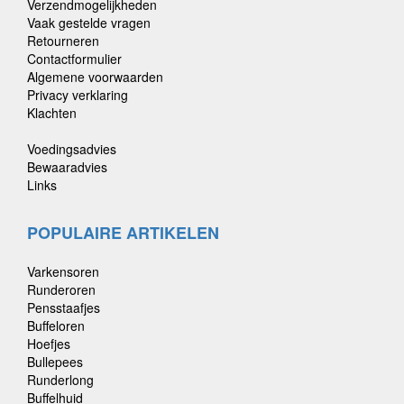
Verzendmogelijkheden
Vaak gestelde vragen
Retourneren
Contactformulier
Algemene voorwaarden
Privacy verklaring
Klachten
Voedingsadvies
Bewaaradvies
Links
POPULAIRE ARTIKELEN
Varkensoren
Runderoren
Pensstaafjes
Buffeloren
Hoefjes
Bullepees
Runderlong
Buffelhuid