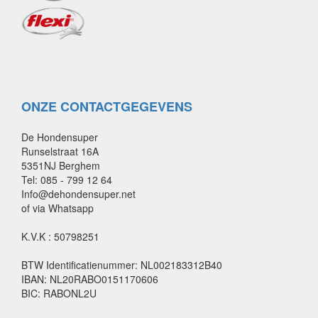
ONZE CONTACTGEGEVENS
De Hondensuper
Runselstraat 16A
5351NJ Berghem
Tel: 085 - 799 12 64
Info@dehondensuper.net
of via Whatsapp
K.V.K : 50798251
BTW Identificatienummer: NL002183312B40
IBAN: NL20RABO0151170606
BIC: RABONL2U