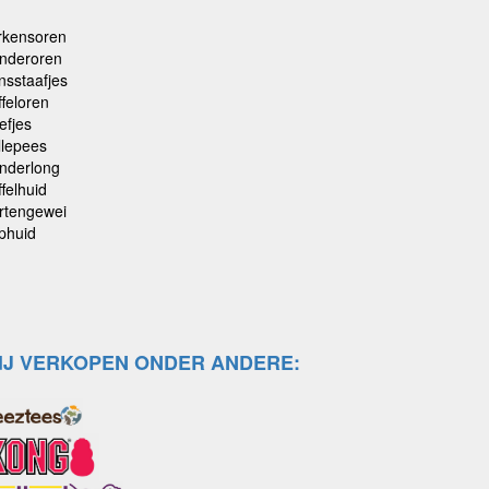
rkensoren
nderoren
nsstaafjes
ffeloren
efjes
llepees
nderlong
felhuid
rtengewei
phuid
IJ VERKOPEN ONDER ANDERE: