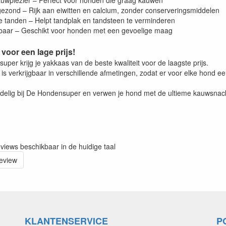
auwplezier – Perfect voor honden die graag kauwen
& gezond – Rijk aan eiwitten en calcium, zonder conserveringsmiddelen
e tanden – Helpt tandplak en tandsteen te verminderen
erbaar – Geschikt voor honden met een gevoelige maag
 voor een lage prijs!
uper krijg je yakkaas van de beste kwaliteit voor de laagste prijs.
s verkrijgbaar in verschillende afmetingen, zodat er voor elke hond ee
rdelig bij De Hondensuper en verwen je hond met de ultieme kauwsnac
eviews beschikbaar in de huidige taal
review
KLANTENSERVICE
P