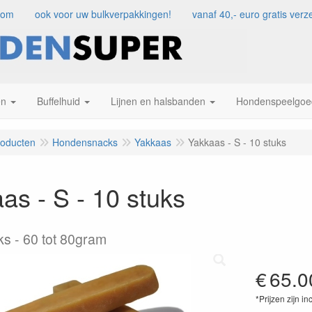
com
ook voor uw bulkverpakkingen!
vanaf 40,- euro gratis ve
en
Buffelhuid
Lijnen en halsbanden
Hondenspeelgoe
roducten
Hondensnacks
Yakkaas
Yakkaas - S - 10 stuks
as - S - 10 stuks
ks
60 tot 80gram
€
65.0
*Prijzen zijn in