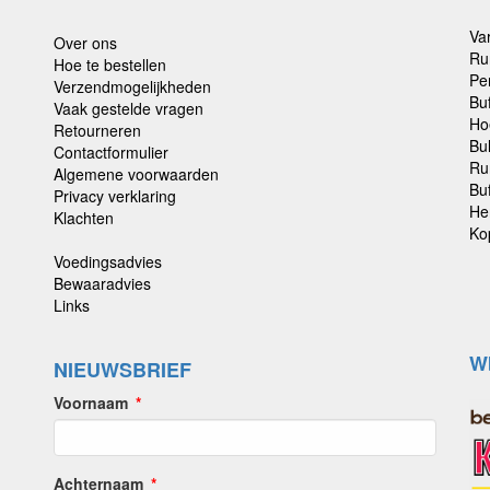
Va
Over ons
Ru
Hoe te bestellen
Pe
Verzendmogelijkheden
Bu
Vaak gestelde vragen
Ho
Retourneren
Bu
Contactformulier
Ru
Algemene voorwaarden
Buf
Privacy verklaring
He
Klachten
Ko
Voedingsadvies
Bewaaradvies
Links
W
NIEUWSBRIEF
Voornaam
Achternaam