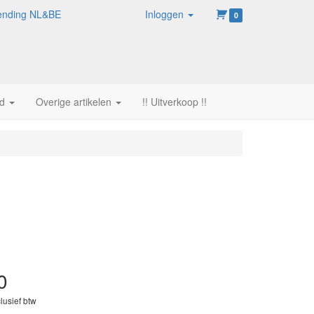
rzending NL&BE
Inloggen
0
d
Overige artikelen
!! Uitverkoop !!
0
clusief btw