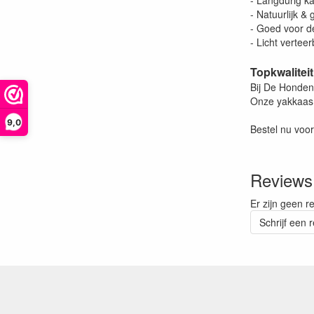
- Langdurig k
- Natuurlijk 
- Goed voor d
- Licht verte
Topkwaliteit
Bij De Hondens
Onze yakkaas i
9,0
Bestel nu voo
Reviews
Er zijn geen r
Schrijf een 