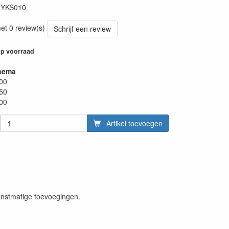
:
YKS010
et 0 review(s)
Schrijf een review
p voorraad
hema
.00
.50
.00
Artikel toevoegen
 kunstmatige toevoegingen.