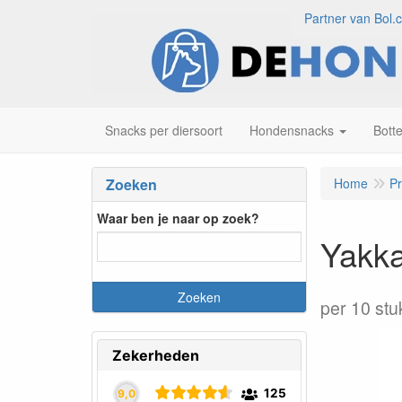
Partner van Bol.
Snacks per diersoort
Hondensnacks
Bott
Zoeken
Home
P
Waar ben je naar op zoek?
Yakka
per 10 stu