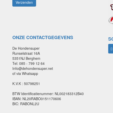
ONZE CONTACTGEGEVENS
S
De Hondensuper
Runselstraat 16A
5351NJ Berghem
Tel: 085 - 799 12 64
Info@dehondensuper.net
of via Whatsapp
K.V.K : 50798251
BTW Identificatienummer: NL002183312B40
IBAN: NL20RABO0151170606
BIC: RABONL2U