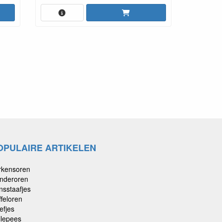
OPULAIRE ARTIKELEN
rkensoren
nderoren
nsstaafjes
ffeloren
efjes
llepees