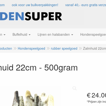
com
ook voor uw bulkverpakkingen!
vanaf 40,- euro gratis ve
en
Buffelhuid
Lijnen en halsbanden
Hondenspeelgoe
roducten
Hondenspeelgoed
rubber speelgoed
Zalmhuid 22cm
huid 22cm - 500gram
€
24.0
*Prijzen zijn in