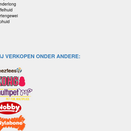
nderlong
felhuid
rtengewei
phuid
IJ VERKOPEN ONDER ANDERE: