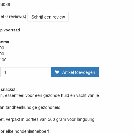
:
S038
et 0 review(s)
Schrijf een review
p voorraad
hema
.00
.00
7.00
Artikel toevoegen
 snacks!
ren, essentieel voor een gezonde huid en vacht van je
t aan tandheelkundige gezondheid.
et, verpakt in porties van 500 gram voor langdurig
or elke hondenliefhebber!