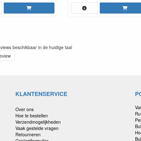
eviews beschikbaar in de huidige taal
review
KLANTENSERVICE
P
Va
Over ons
Ru
Hoe te bestellen
Pe
Verzendmogelijkheden
Bu
Vaak gestelde vragen
Ho
Retourneren
Bu
Contactformulier