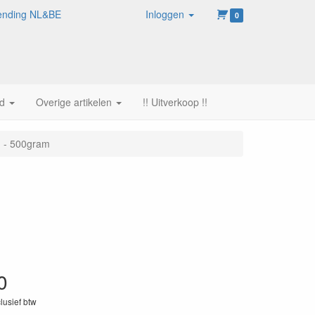
rzending NL&BE
Inloggen
0
d
Overige artikelen
!! Uitverkoop !!
 - 500gram
0
clusief btw