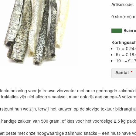
Artikelcode
0 ster(ren) m
Ruim o
Kortingssc
1+ = € 24
5+ = € 18
10+ = € 1
Aantal
fecte beloning voor je trouwe viervoeter met onze gedroogde zalmhuid
 traktaties zijn niet alleen smaakvol, maar ook rijk aan omega-3 vetzu
steunt hun welzijn, terwijl het kauwen op de stevige textuur bijdraag
n handige zakken van 500 gram, of kies voor het voordelige 2,5 kg pakk
het beste met onze hoogwaardige zalmhuid snacks – een must-have vo