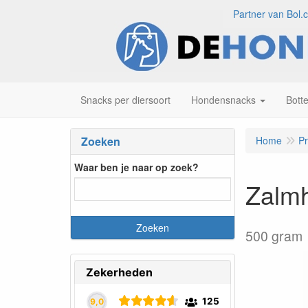
Partner van Bol.
Snacks per diersoort
Hondensnacks
Bott
Zoeken
Home
P
Waar ben je naar op zoek?
Zalm
500 gram