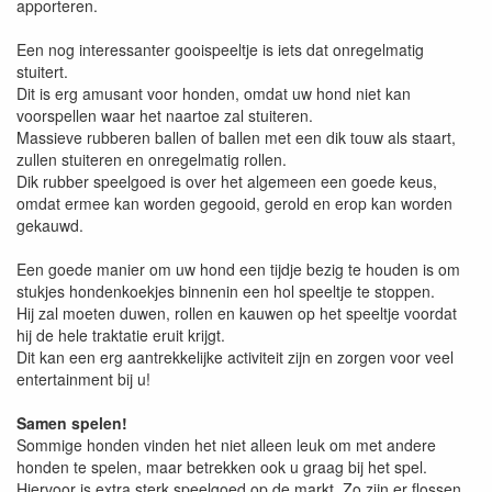
apporteren.
Een nog interessanter gooispeeltje is iets dat onregelmatig
stuitert.
Dit is erg amusant voor honden, omdat uw hond niet kan
voorspellen waar het naartoe zal stuiteren.
Massieve rubberen ballen of ballen met een dik touw als staart,
zullen stuiteren en onregelmatig rollen.
Dik rubber speelgoed is over het algemeen een goede keus,
omdat ermee kan worden gegooid, gerold en erop kan worden
gekauwd.
Een goede manier om uw hond een tijdje bezig te houden is om
stukjes hondenkoekjes binnenin een hol speeltje te stoppen.
Hij zal moeten duwen, rollen en kauwen op het speeltje voordat
hij de hele traktatie eruit krijgt.
Dit kan een erg aantrekkelijke activiteit zijn en zorgen voor veel
entertainment bij u!
Samen spelen!
Sommige honden vinden het niet alleen leuk om met andere
honden te spelen, maar betrekken ook u graag bij het spel.
Hiervoor is extra sterk speelgoed op de markt. Zo zijn er flossen,