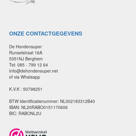
ONZE CONTACTGEGEVENS
De Hondensuper
Runselstraat 16A
5351NJ Berghem
Tel: 085 - 799 12 64
Info@dehondensuper.net
of via Whatsapp
K.V.K : 50798251
BTW Identificatienummer: NL002183312B40
IBAN: NL20RABO0151170606
BIC: RABONL2U