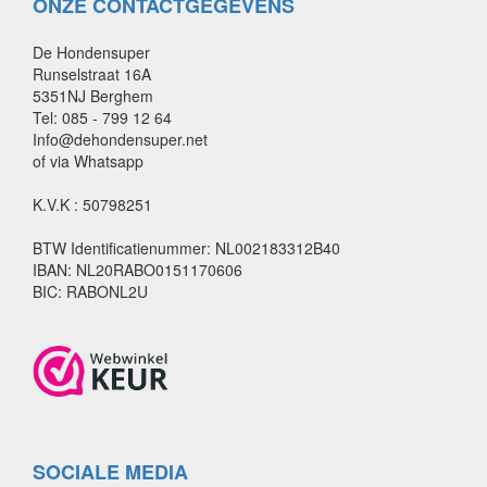
ONZE CONTACTGEGEVENS
De Hondensuper
Runselstraat 16A
5351NJ Berghem
Tel: 085 - 799 12 64
Info@dehondensuper.net
of via Whatsapp
K.V.K : 50798251
BTW Identificatienummer: NL002183312B40
IBAN: NL20RABO0151170606
BIC: RABONL2U
SOCIALE MEDIA