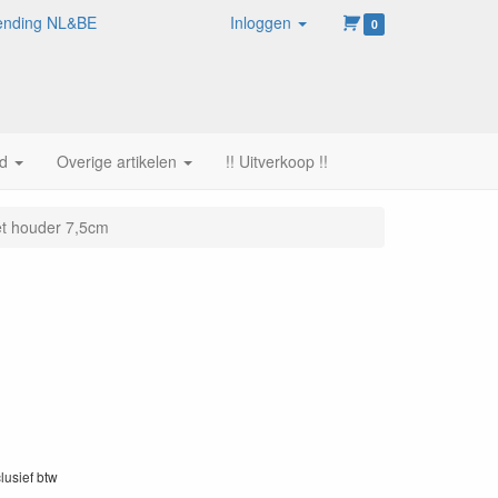
rzending NL&BE
Inloggen
0
d
Overige artikelen
!! Uitverkoop !!
t houder 7,5cm
clusief btw