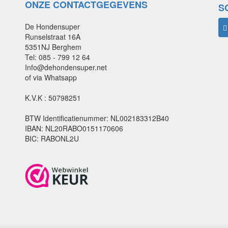
ONZE CONTACTGEGEVENS
S
De Hondensuper
Runselstraat 16A
5351NJ Berghem
Tel: 085 - 799 12 64
Info@dehondensuper.net
of via Whatsapp
K.V.K : 50798251
BTW Identificatienummer: NL002183312B40
IBAN: NL20RABO0151170606
BIC: RABONL2U