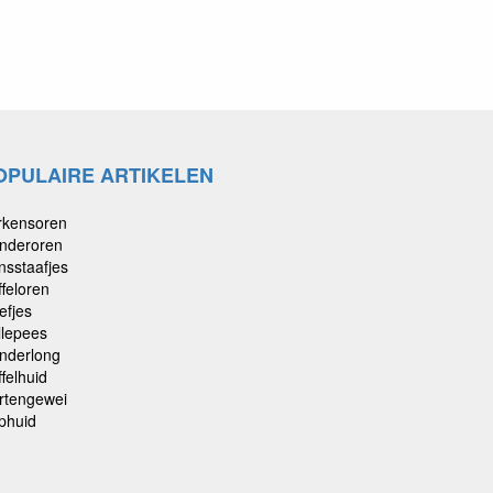
OPULAIRE ARTIKELEN
rkensoren
nderoren
nsstaafjes
ffeloren
efjes
llepees
nderlong
felhuid
rtengewei
phuid