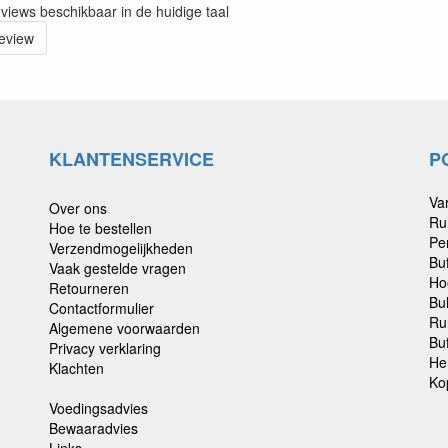
eviews beschikbaar in de huidige taal
review
KLANTENSERVICE
P
Va
Over ons
Ru
Hoe te bestellen
Pe
Verzendmogelijkheden
Bu
Vaak gestelde vragen
Ho
Retourneren
Bu
Contactformulier
Ru
Algemene voorwaarden
Buf
Privacy verklaring
He
Klachten
Ko
Voedingsadvies
Bewaaradvies