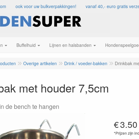
com
ook voor uw bulkverpakkingen!
vanaf 40,- euro gratis ve
en
Buffelhuid
Lijnen en halsbanden
Hondenspeelgoe
roducten
Overige artikelen
Drink / voeder-bakken
Drinkbak me
bak met houder 7,5cm
in de bench te hangen
€
3.50
*Prijzen zijn in