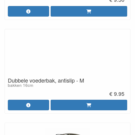
kiezen die perfect past bij de behoeften en persoonlijkheid van
jouw trouwe metgezel.
Dubbele voederbak, antislip - M
bakken 16cm
€ 9.95