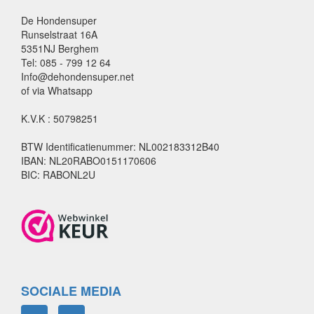
De Hondensuper
Runselstraat 16A
5351NJ Berghem
Tel: 085 - 799 12 64
Info@dehondensuper.net
of via Whatsapp
K.V.K : 50798251
BTW Identificatienummer: NL002183312B40
IBAN: NL20RABO0151170606
BIC: RABONL2U
SOCIALE MEDIA