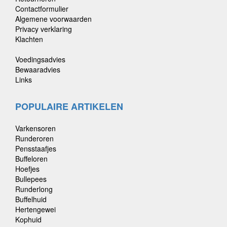
Contactformulier
Algemene voorwaarden
Privacy verklaring
Klachten
Voedingsadvies
Bewaaradvies
Links
POPULAIRE ARTIKELEN
Varkensoren
Runderoren
Pensstaafjes
Buffeloren
Hoefjes
Bullepees
Runderlong
Buffelhuid
Hertengewei
Kophuid