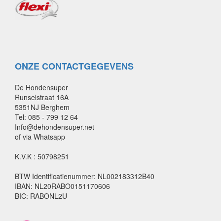
ONZE CONTACTGEGEVENS
De Hondensuper
Runselstraat 16A
5351NJ Berghem
Tel: 085 - 799 12 64
Info@dehondensuper.net
of via Whatsapp
K.V.K : 50798251
BTW Identificatienummer: NL002183312B40
IBAN: NL20RABO0151170606
BIC: RABONL2U