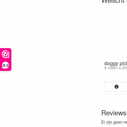
doggy pic
9,0
4 rollen a 20
Reviews
Er zijn geen r