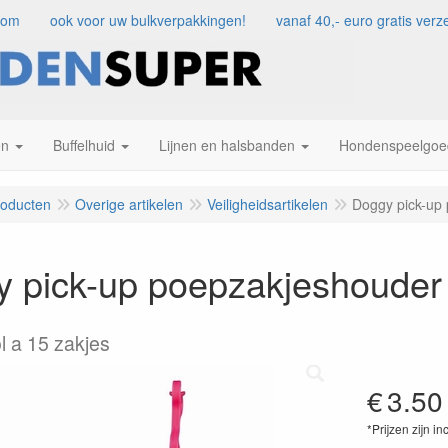
com
ook voor uw bulkverpakkingen!
vanaf 40,- euro gratis ve
en
Buffelhuid
Lijnen en halsbanden
Hondenspeelgoe
roducten
Overige artikelen
Veiligheidsartikelen
Doggy pick-up
 pick-up poepzakjeshouder
ol a 15 zakjes
€
3.50
*Prijzen zijn in