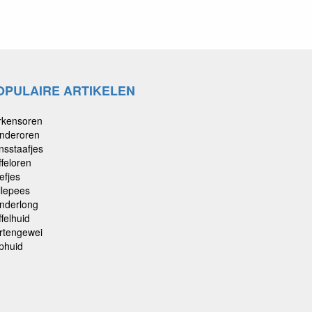
OPULAIRE ARTIKELEN
rkensoren
nderoren
nsstaafjes
ffeloren
efjes
llepees
nderlong
felhuid
rtengewei
phuid