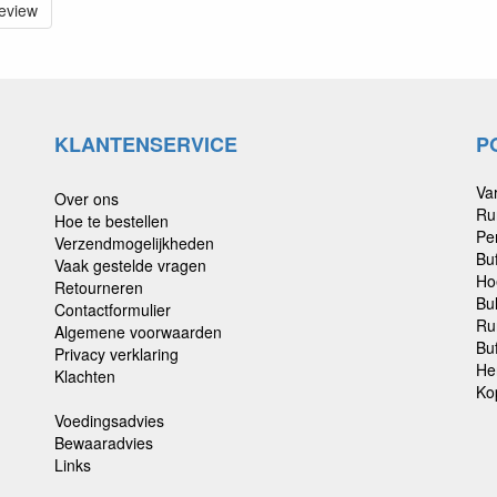
review
KLANTENSERVICE
P
Va
Over ons
Ru
Hoe te bestellen
Pe
Verzendmogelijkheden
Bu
Vaak gestelde vragen
Ho
Retourneren
Bu
Contactformulier
Ru
Algemene voorwaarden
Buf
Privacy verklaring
He
Klachten
Ko
Voedingsadvies
Bewaaradvies
Links