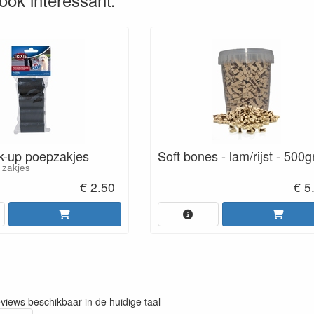
k-up poepzakjes
Soft bones - lam/rijst - 500
 zakjes
€ 2.50
€ 5
eviews beschikbaar in de huidige taal