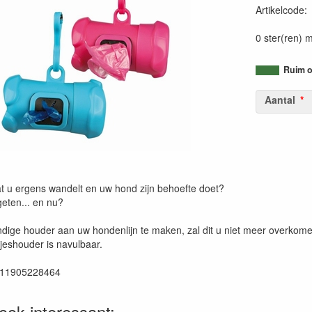
Artikelcode
0 ster(ren) m
Ruim o
Aantal
at u ergens wandelt en uw hond zijn behoefte doet?
eten... en nu?
dige houder aan uw hondenlijn te maken, zal dit u niet meer overkome
eshouder is navulbaar.
011905228464
 ook interessant: