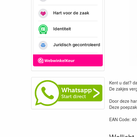
Kent u dat? d
De zakjes verg
Door deze han
Deze poepzakj
EAN Code: 4
Wellicht