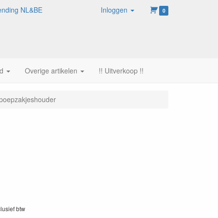
rzending NL&BE
Inloggen
0
d
Overige artikelen
!! Uitverkoop !!
 poepzakjeshouder
clusief btw