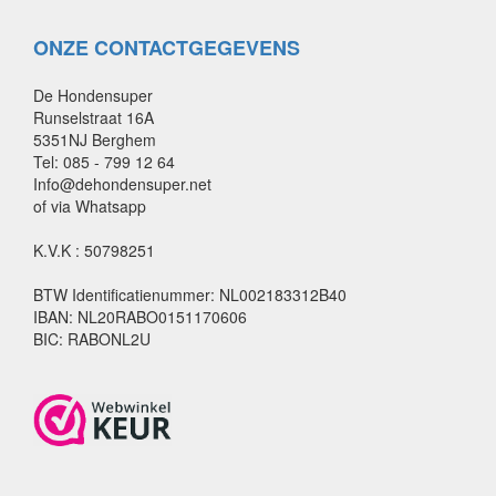
ONZE CONTACTGEGEVENS
De Hondensuper
Runselstraat 16A
5351NJ Berghem
Tel: 085 - 799 12 64
Info@dehondensuper.net
of via Whatsapp
K.V.K : 50798251
BTW Identificatienummer: NL002183312B40
IBAN: NL20RABO0151170606
BIC: RABONL2U