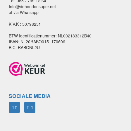
Tel: 085 - 799 12 64
Info@dehondensuper.net
of via Whatsapp
K.V.K : 50798251
BTW Identificatienummer: NL002183312B40
IBAN: NL20RABO0151170606
BIC: RABONL2U
SOCIALE MEDIA