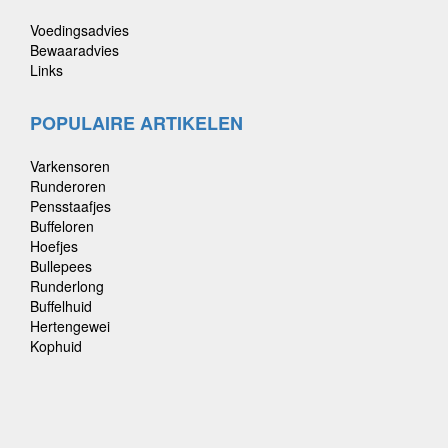
Voedingsadvies
Bewaaradvies
Links
POPULAIRE ARTIKELEN
Varkensoren
Runderoren
Pensstaafjes
Buffeloren
Hoefjes
Bullepees
Runderlong
Buffelhuid
Hertengewei
Kophuid