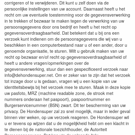
corrigeren of te verwijderen. Dit kunt u zelf doen via de
persoonlijke instellingen van uw account. Daarnaast heeft u het
recht om uw eventuele toestemming voor de gegevensverwerking
in te trekken of bezwaar te maken tegen de verwerking van uw
persoonsgegevens door ons bedrijf en heeft u het recht op
gegevensoverdraagbaarheid. Dat betekent dat u bij ons een
verzoek kunt indienen om de persoonsgegevens die wij van u
beschikken in een computerbestand naar u of een ander, door u
genoemde organisatie, te sturen. Wilt u gebruik maken van uw
recht op bezwaar en/of recht op gegevensoverdraagbaarheid of
heeft u andere vragen/opmerkingen over de
gegevensverwerking, stuur dan een gespecificeerd verzoek naar
info@dehondensuper.net. Om er zeker van te zijn dat het verzoek
tot inzage door u is gedaan, vragen wij u een kopie van uw
identiteitsbewijs bij het verzoek mee te sturen. Maak in deze kopie
uw pasfoto, MRZ (machine readable zone, de strook met
nummers onderaan het paspoort), paspoortnummer en
Burgerservicenummer (BSN) zwart. Dit ter bescherming van uw
privacy. De Hondensuper zal zo snel mogelijk, maar in ieder geval
binnen vier weken, op uw verzoek reageren. De Hondensuper wil
u er tevens op wijzen dat u de mogelijkheid hebt om een klacht in
te dienen bij de nationale toezichthouder, de Autoriteit