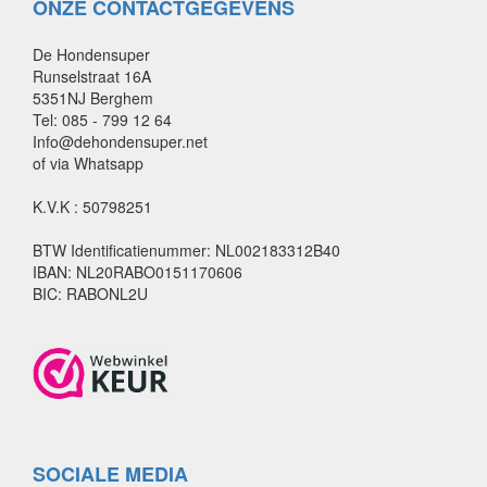
ONZE CONTACTGEGEVENS
De Hondensuper
Runselstraat 16A
5351NJ Berghem
Tel: 085 - 799 12 64
Info@dehondensuper.net
of via Whatsapp
K.V.K : 50798251
BTW Identificatienummer: NL002183312B40
IBAN: NL20RABO0151170606
BIC: RABONL2U
SOCIALE MEDIA