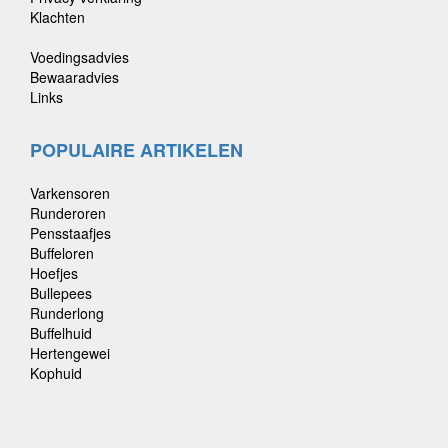
Klachten
Voedingsadvies
Bewaaradvies
Links
POPULAIRE ARTIKELEN
Varkensoren
Runderoren
Pensstaafjes
Buffeloren
Hoefjes
Bullepees
Runderlong
Buffelhuid
Hertengewei
Kophuid