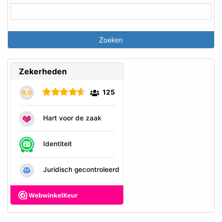
Buffelhuid sticks
Deze klassieke snacks zijn verkrijgbaar in verschillende maten,
geschikt voor zowel kleine als grote honden.
De sticks zijn ideaal voor langdurig kauwplezier en helpen bij het
reinigen van het gebit.
Buffelhuid botten
Onze buffelhuid botten zijn een favoriet onder honden. Ze zijn
verkrijgbaar in diverse vormen en maten, waaronder geperste
botten, knoopbotten en ringen.
Perfect voor urenlang kauwplezier en het verzorgen van de
tanden.
Buffelhuid chips
Voor honden die van afwisseling houden, bieden we ook
buffelhuid chips aan.
Deze dunne, krokante snacks zijn ideaal als tussendoortje of als
beloning tijdens de training.
Gevuld buffelhuid
Een van bovenstaande varianten, maar dan gevuld met