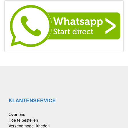
bijvoorbeeld kip, of rund.
Voordelig bestellen in onze webwinkel
Bij ons kunt u niet alleen rekenen op een ruime keuze aan
buffelhuid hondensnacks, maar ook op scherpe prijzen en
regelmatige aanbiedingen.
Bestel eenvoudig en snel online, en laat uw hond genieten van
deze heerlijke en gezonde snacks.
Geef uw hond de buffelhuid snacks die hij verdient.
Neem snel een kijkje in ons uitgebreide assortiment en plaats uw
bestelling. Uw trouwe viervoeter zal u dankbaar zijn!
KLANTENSERVICE
Over ons
Hoe te bestellen
Verzendmogelijkheden