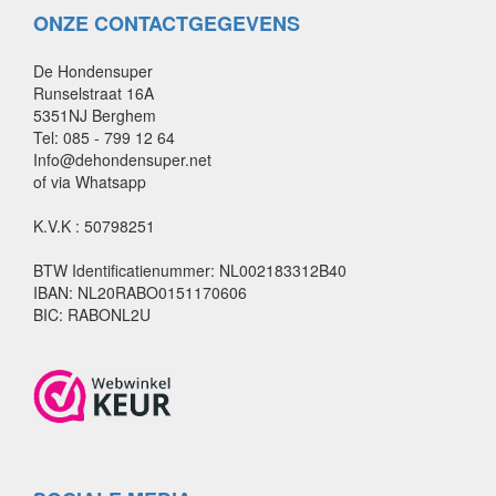
ONZE CONTACTGEGEVENS
De Hondensuper
Runselstraat 16A
5351NJ Berghem
Tel: 085 - 799 12 64
Info@dehondensuper.net
of via Whatsapp
K.V.K : 50798251
BTW Identificatienummer: NL002183312B40
IBAN: NL20RABO0151170606
BIC: RABONL2U