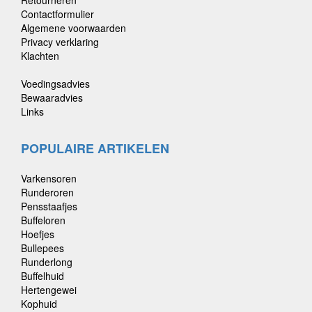
Retourneren
Contactformulier
Algemene voorwaarden
Privacy verklaring
Klachten
Voedingsadvies
Bewaaradvies
Links
POPULAIRE ARTIKELEN
Varkensoren
Runderoren
Pensstaafjes
Buffeloren
Hoefjes
Bullepees
Runderlong
Buffelhuid
Hertengewei
Kophuid