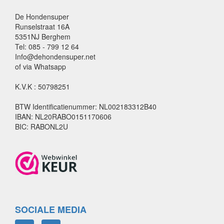
De Hondensuper
Runselstraat 16A
5351NJ Berghem
Tel: 085 - 799 12 64
Info@dehondensuper.net
of via Whatsapp
K.V.K : 50798251
BTW Identificatienummer: NL002183312B40
IBAN: NL20RABO0151170606
BIC: RABONL2U
SOCIALE MEDIA