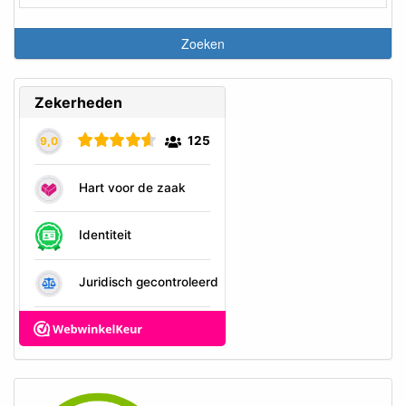
de jacht of training. Deze lijnen zijn stevig, betrouwbaar en bieden
de juiste balans tussen vrijheid en controle. Ze zijn verkrijgbaar in
verschillende lengtes, zodat je altijd de juiste lijn voor jouw situatie
kunt vinden. Bovendien bieden we jachtlijnen in twee
verschillende diktes aan, zodat je de lijn kunt kiezen die het beste
bij de grootte en kracht van je hond past.
Loslooplijnen
De loslooplijnen zijn ideaal voor honden die graag vrij rondlopen,
maar waar controle nog steeds belangrijk is.
Deze lijnen zijn licht van gewicht en comfortabel in gebruik, maar
toch sterk en duurzaam.
Net als bij de jachtlijnen, bieden we ook hier verschillende lengtes
en twee diktes aan, zodat je de lijn kunt afstemmen op de
behoeften van jouw hond.
Bij De Hondensuper staat de veiligheid en het comfort van je
hond voorop.
Daarom kiezen we voor materialen van de hoogste kwaliteit en
zorgen we ervoor dat al onze lijnen en halsbanden zorgvuldig
worden getest.
Of je nu een lijn nodig hebt voor een puppy of een volwassen