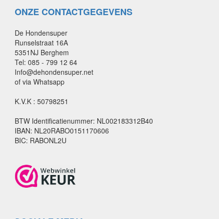
ONZE CONTACTGEGEVENS
De Hondensuper
Runselstraat 16A
5351NJ Berghem
Tel: 085 - 799 12 64
Info@dehondensuper.net
of via Whatsapp
K.V.K : 50798251
BTW Identificatienummer: NL002183312B40
IBAN: NL20RABO0151170606
BIC: RABONL2U