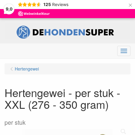
×
125
Reviews
9,0
Menu
Hertengewei
Hertengewei - per stuk -
XXL (276 - 350 gram)
per stuk