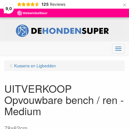
×
125
Reviews
9,0
Menu
Kussens en Ligbedden
UITVERKOOP
Opvouwbare bench / ren -
Medium
78x62cm