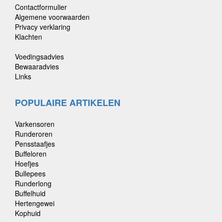
Contactformulier
Algemene voorwaarden
Privacy verklaring
Klachten
Voedingsadvies
Bewaaradvies
Links
POPULAIRE ARTIKELEN
Varkensoren
Runderoren
Pensstaafjes
Buffeloren
Hoefjes
Bullepees
Runderlong
Buffelhuid
Hertengewei
Kophuid