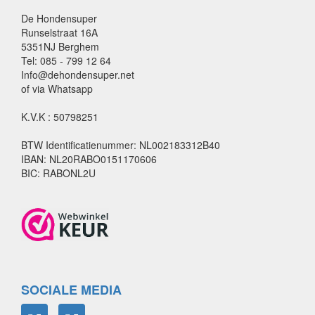
De Hondensuper
Runselstraat 16A
5351NJ Berghem
Tel: 085 - 799 12 64
Info@dehondensuper.net
of via Whatsapp
K.V.K : 50798251
BTW Identificatienummer: NL002183312B40
IBAN: NL20RABO0151170606
BIC: RABONL2U
SOCIALE MEDIA