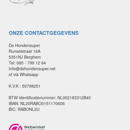
ONZE CONTACTGEGEVENS
De Hondensuper
Runselstraat 16A
5351NJ Berghem
Tel: 085 - 799 12 64
Info@dehondensuper.net
of via Whatsapp
K.V.K : 50798251
BTW Identificatienummer: NL002183312B40
IBAN: NL20RABO0151170606
BIC: RABONL2U