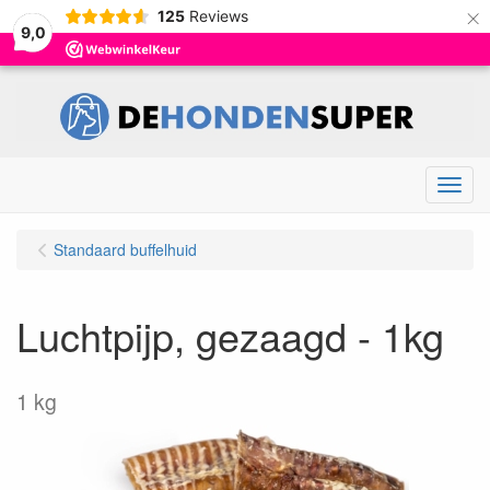
×
125
Reviews
9,0
Menu
Standaard buffelhuid
Luchtpijp, gezaagd - 1kg
1 kg