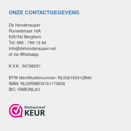
ONZE CONTACTGEGEVENS
De Hondensuper
Runselstraat 16A
5351NJ Berghem
Tel: 085 - 799 12 64
Info@dehondensuper.net
of via Whatsapp
K.V.K : 50798251
BTW Identificatienummer: NL002183312B40
IBAN: NL20RABO0151170606
BIC: RABONL2U