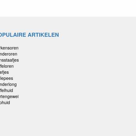
OPULAIRE ARTIKELEN
rkensoren
nderoren
nsstaafjes
ffeloren
efjes
llepees
nderlong
felhuid
rtengewei
phuid