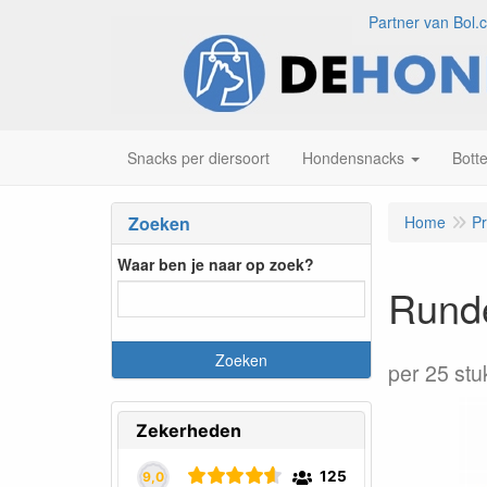
Partner van Bol.
Snacks per diersoort
Hondensnacks
Bott
Zoeken
Home
P
Waar ben je naar op zoek?
Runde
per 25 stu