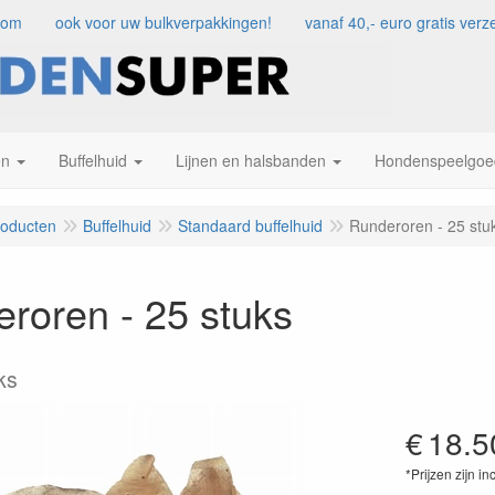
com
ook voor uw bulkverpakkingen!
vanaf 40,- euro gratis ve
en
Buffelhuid
Lijnen en halsbanden
Hondenspeelgoe
roducten
Buffelhuid
Standaard buffelhuid
Runderoren - 25 stu
roren - 25 stuks
ks
€
18.5
*Prijzen zijn in