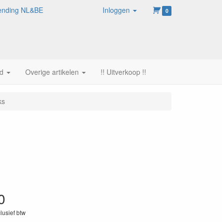
rzending NL&BE
Inloggen
0
d
Overige artikelen
!! Uitverkoop !!
ks
0
clusief btw