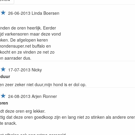
☆
26-06-2013
Linda Boersen
nden de oren heerlijk. Eerder
ijd varkensoren maar deze vond
stinken. De afgelopen keren
 hondensuper.net buffalo en
kocht en ze vinden ze net zo
en aanrader dus.
☆
17-07-2013
Nicky
 duur
 zeer zeker niet duur,mijn hond is er dol op.
☆
24-08-2013
Arjen Ronner
oren
dt deze oren erg lekker.
ttig dat deze oren goedkoop zijn en lang niet zo stinken als andere o
te snack.
het afhalen ook nog prima geregeld.