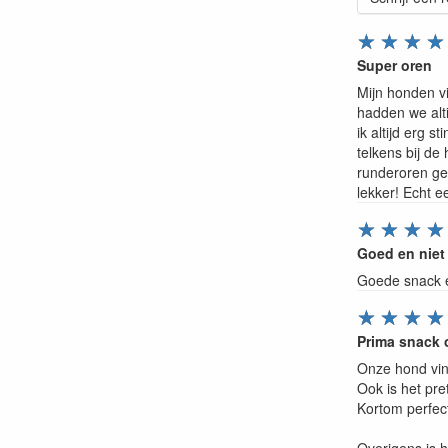
☆
☆
☆
☆
Super oren
Mijn honden vi
hadden we alt
ik altijd erg 
telkens bij de
runderoren ge
lekker! Echt e
☆
☆
☆
☆
Goed en niet
Goede snack en
☆
☆
☆
☆
Prima snack 
Onze hond vin
Ook is het pre
Kortom perfec
Overigens is 