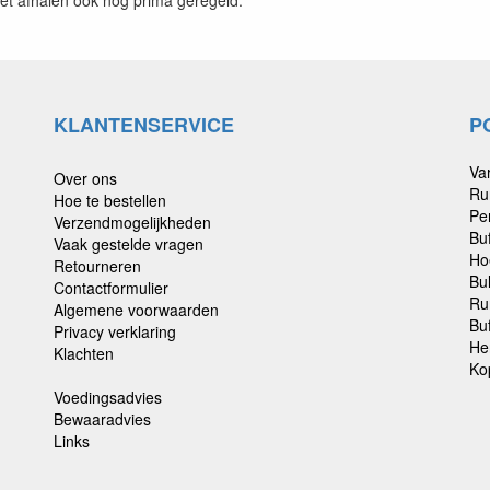
KLANTENSERVICE
P
Va
Over ons
Ru
Hoe te bestellen
Pe
Verzendmogelijkheden
Bu
Vaak gestelde vragen
Ho
Retourneren
Bu
Contactformulier
Ru
Algemene voorwaarden
Buf
Privacy verklaring
He
Klachten
Ko
Voedingsadvies
Bewaaradvies
Links