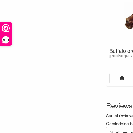
9,0
Buffalo or
grootverpakk
Reviews
Aantal review
Gemiddelde b
Schrijf een 