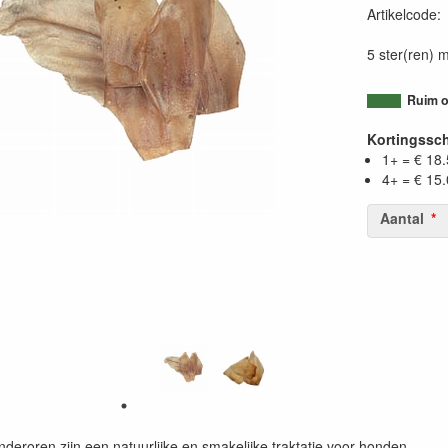
Artikelcode
5 ster(ren) m
Ruim o
Kortingssc
1+ = € 18
4+ = € 15
Aantal
eroren zijn een natuurlijke en smakelijke traktatie voor honden.