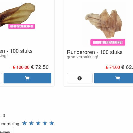
en - 100 stuks
Runderoren - 100 stuks
ing!
grootverpakking!
€ 72.50
€ 62
€ 100.00
€ 74.00
s:
3
review.stars
☆
☆
☆
☆
☆
eoordeling:
review