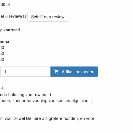
:
S054
et 0 review(s)
Schrijf een review
p voorraad
hema
.50
.50
.00
Artikel toevoegen
r!
onde beloning voor uw hond.
uden, zonder toevoeging van kunstmatige kleur-,
ct voor zowel kleinere als grotere honden, en voor