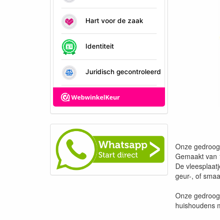
Onze gedroogde
Gemaakt van 1
De vleesplaat
geur-, of smaa
Onze gedroogde
huishoudens m