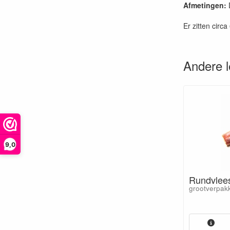
Afmetingen:
D
Er zitten circ
Andere 
9,0
Rundvlees
grootverpakk