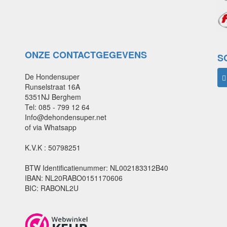
ONZE CONTACTGEGEVENS
S
De Hondensuper
Runselstraat 16A
5351NJ Berghem
Tel: 085 - 799 12 64
Info@dehondensuper.net
of via Whatsapp
K.V.K : 50798251
BTW Identificatienummer: NL002183312B40
IBAN: NL20RABO0151170606
BIC: RABONL2U