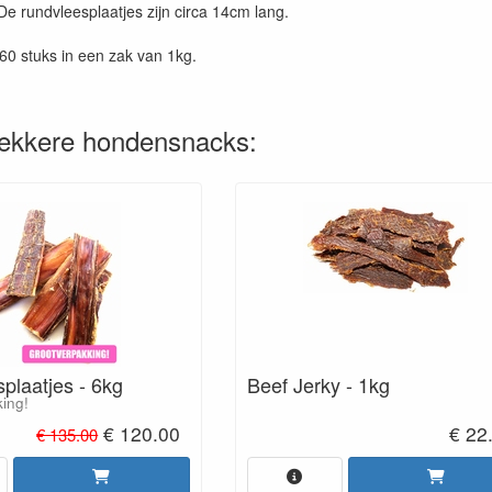
e rundvleesplaatjes zijn circa 14cm lang.
a 60 stuks in een zak van 1kg.
lekkere hondensnacks:
Beef Jerky - 1kg
plaatjes - 6kg
ing!
€ 120.00
€ 22
€ 135.00