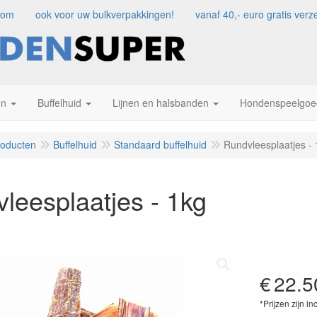
com
ook voor uw bulkverpakkingen!
vanaf 40,- euro gratis ve
en
Buffelhuid
Lijnen en halsbanden
Hondenspeelgoe
roducten
Buffelhuid
Standaard buffelhuid
Rundvleesplaatjes -
leesplaatjes - 1kg
€
22.5
*Prijzen zijn in