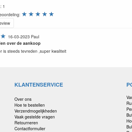
s:
1
review.stars
☆
☆
☆
☆
☆
eoordeling:
review
☆
16-03-2023
Paul
den over de aankoop
r is steeds tevreden ,super kwaliteit
KLANTENSERVICE
P
Va
Over ons
Ru
Hoe te bestellen
Pe
Verzendmogelijkheden
Bu
Vaak gestelde vragen
Ho
Retourneren
Bu
Contactformulier