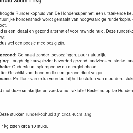
huid 35cm - 1kg
roogde Runder kophuid van De Hondensuper.net, een uitstekende keuz
atuurlijke hondensnack wordt gemaakt van hoogwaardige runderkophui
oot.
d is een ideaal en gezond alternatief voor rawhide huid. Deze runde
wt.
 dus wel een poosje mee bezig zijn.
 gezond:
Gemaakt zonder toevoegingen, puur natuurlijk.
ging
: Langdurig kauwplezier bevordert gezond tandvlees en sterke tan
halte
: Ondersteunt spieropbouw en energiebehoud.
lte
: Geschikt voor honden die een gezond dieet volgen.
fname
: Profiteer van extra voordeel bij het bestellen van meerdere stuk
 met deze smakelijke en voedzame traktatie! Bestel nu op De Hondensu
Deze stukken runderkophuid zijn circa 40cm lang.
 1kg zitten circa 10 stuks.