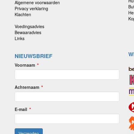
Ru
Algemene voorwaarden
Buf
Privacy verklaring
He
Klachten
Ko
Voedingsadvies
Bewaaradvies
Links
W
NIEUWSBRIEF
Voornaam
Achternaam
E-mail