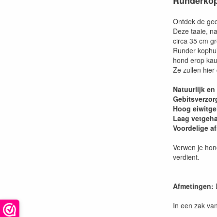
Runderkop
Ontdek de ged
Deze taaie, n
circa 35 cm gr
Runder kophui
hond erop kau
Ze zullen hier
Natuurlijk en
Gebitsverzor
Hoog
eiwitge
Laag vetgeha
Voordelige a
Verwen je hond
verdient.
Afmetingen:
In een zak van