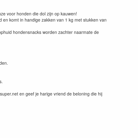
e voor honden die dol zijn op kauwen!
d en komt in handige zakken van 1 kg met stukken van
rkophuid hondensnacks worden zachter naarmate de
den.
s.
per.net en geef je harige vriend de beloning die hij