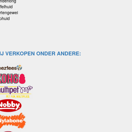
nderlong
felhuid
rtengewei
phuid
IJ VERKOPEN ONDER ANDERE: