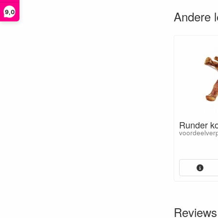
Andere 
9,0
Runder ko
voordeelver
Reviews