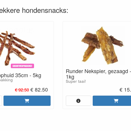
lekkere hondensnacks:
Runder Nekspier, gezaagd 
phuid 35cm - 5kg
1kg
pakking
Super taai!
€ 82.50
€ 15
€ 92.50