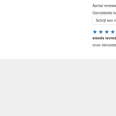
Aantal review
Gemiddelde b
Schrijf een 
☆
☆
☆
☆
steeds tevre
onze viervoete