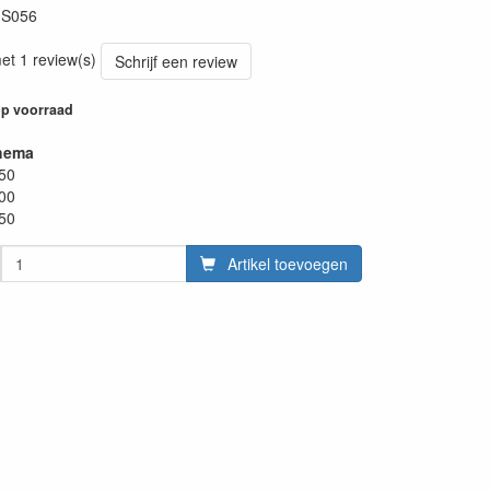
:
S056
et 1 review(s)
Schrijf een review
p voorraad
hema
.50
.00
.50
Artikel toevoegen