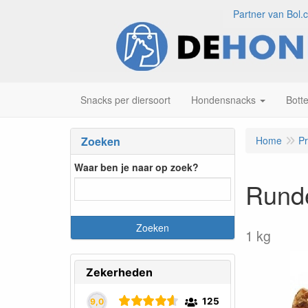
Partner van Bol.
Snacks per diersoort
Hondensnacks
Bott
Zoeken
Home
P
Waar ben je naar op zoek?
Runde
1 kg