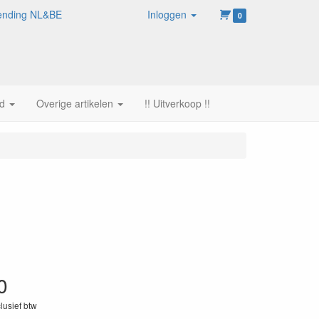
rzending NL&BE
Inloggen
0
d
Overige artikelen
!! Uitverkoop !!
0
clusief btw