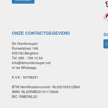
ONZE CONTACTGEGEVENS
S
De Hondensuper
Runselstraat 16A
5351NJ Berghem
Tel: 085 - 799 12 64
Info@dehondensuper.net
of via Whatsapp
K.V.K : 50798251
BTW Identificatienummer: NL002183312B40
IBAN: NL20RABO0151170606
BIC: RABONL2U