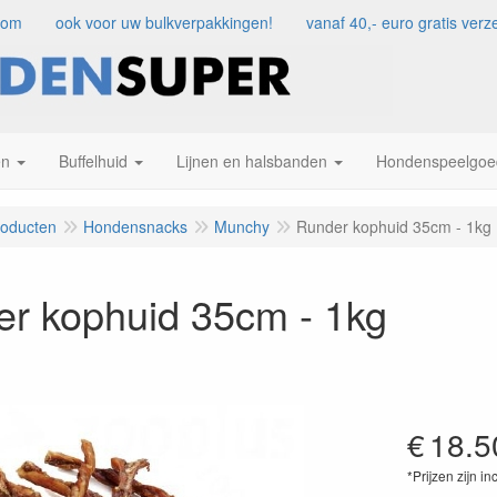
com
ook voor uw bulkverpakkingen!
vanaf 40,- euro gratis ve
en
Buffelhuid
Lijnen en halsbanden
Hondenspeelgoe
roducten
Hondensnacks
Munchy
Runder kophuid 35cm - 1kg
r kophuid 35cm - 1kg
€
18.5
*Prijzen zijn in