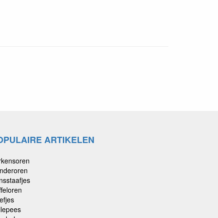
OPULAIRE ARTIKELEN
rkensoren
nderoren
nsstaafjes
ffeloren
efjes
llepees