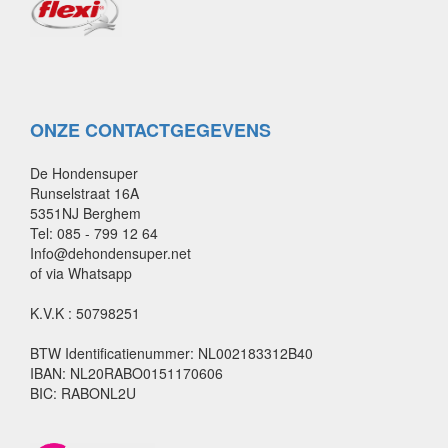
ONZE CONTACTGEGEVENS
De Hondensuper
Runselstraat 16A
5351NJ Berghem
Tel: 085 - 799 12 64
Info@dehondensuper.net
of via Whatsapp
K.V.K : 50798251
BTW Identificatienummer: NL002183312B40
IBAN: NL20RABO0151170606
BIC: RABONL2U